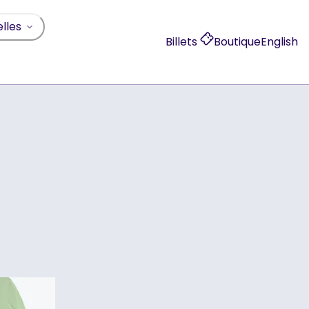
lles
Billets
Boutique
English
, opens in a new 