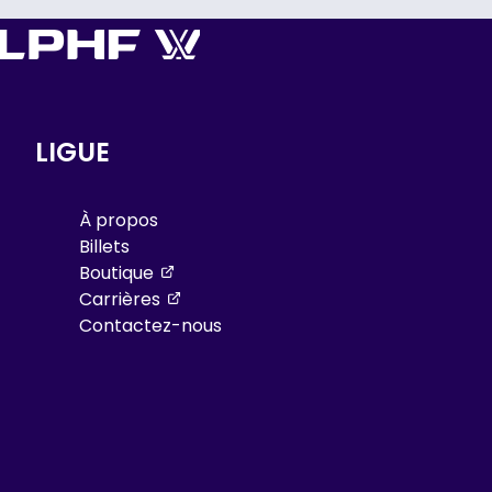
LIGUE
À propos
Billets
, opens in a new tab
Boutique
, opens in a new tab
Carrières
Contactez-nous