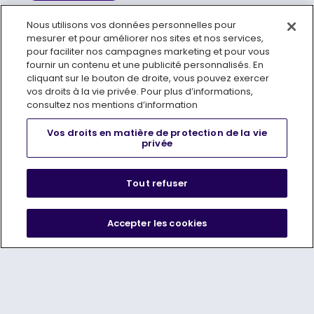
Nous utilisons vos données personnelles pour
mesurer et pour améliorer nos sites et nos services,
pour faciliter nos campagnes marketing et pour vous
fournir un contenu et une publicité personnalisés. En
cliquant sur le bouton de droite, vous pouvez exercer
vos droits à la vie privée. Pour plus d’informations,
consultez nos mentions d’information
Vos droits en matière de protection de la vie
WARRIOR
privée
, OPENS IN A NEW TAB
EN SAVOIR
PLUS
Tout refuser
Accepter les cookies
SUIVEZ-NOUS
LIGUE
RESSOURCES