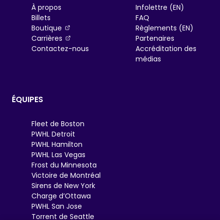
À propos
Infolettre (EN)
Billets
FAQ
, opens in a new tab
Boutique
Règlements (EN)
, opens in a new tab
Carrières
Partenaires
Contactez-nous
Accréditation des
médias
ÉQUIPES
Fleet de Boston
PWHL Detroit
PWHL Hamilton
PWHL Las Vegas
Frost du Minnesota
Victoire de Montréal
Sirens de New York
Charge d’Ottawa
PWHL San Jose
Torrent de Seattle