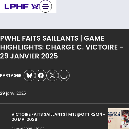
Sauter
au
contenu
PWHL FAITS SAILLANTS | GAME
HIGHLIGHTS: CHARGE C. VICTOIRE -
LOADING...
29 JANVIER 2025
PARTAGER :
29 janv. 2025
VICTOIRE FAITS SAILLANTS | MTL@OTT R2M4 -
20 MAI 2026
|
21 mai 2026
10:07