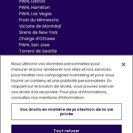
PWHL Detroit
PWHL Hamilton
PWHL Las Vegas
Frost du Minnesota
Victoire de Montréal
Sirens de New York
Charge d’Ottawa
PWHL San Jose
Torrent de Seattle
Sceptres de Toronto
Goldeneyes de
Nous utilisons vos données personnelles pour
mesurer et pour améliorer nos sites et nos services,
Vancouver
pour faciliter nos campagnes marketing et pour vous
fournir un contenu et une publicité personnalisés. En
cliquant sur le bouton de droite, vous pouvez exercer
vos droits à la vie privée. Pour plus d’informations,
consultez nos mentions d’information
Vos droits en matière de protection de la vie
privée
Conditions d’utilisation
Politique de confidentialité
, opens i
Infolettre (EN)
FAQs
Boutique
Tout refuser