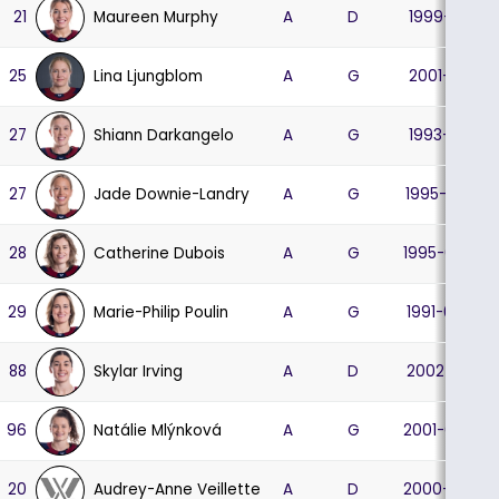
Maureen Murphy
21
A
D
1999-12-15
Lina Ljungblom
25
A
G
2001-10-15
Shiann Darkangelo
27
A
G
1993-11-28
Jade Downie-Landry
27
A
G
1995-10-03
Catherine Dubois
28
A
G
1995-07-29
Marie-Philip Poulin
29
A
G
1991-03-28
Skylar Irving
88
A
D
2002-01-21
Natálie Mlýnková
96
A
G
2001-05-24
Audrey-Anne Veillette
20
A
D
2000-12-03