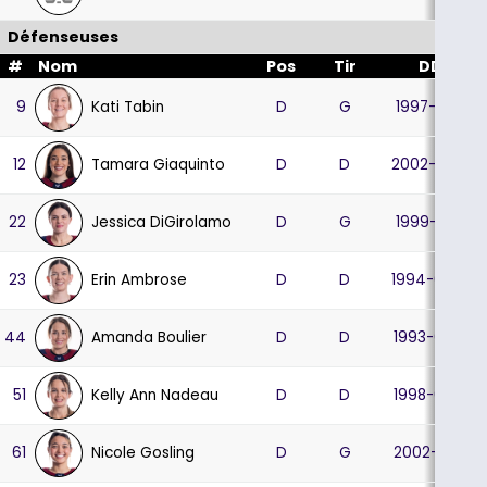
Défenseuses
#
Nom
Pos
Tir
DDN
Kati Tabin
9
D
G
1997-04-21
Tamara Giaquinto
12
D
D
2002-03-29
Jessica DiGirolamo
22
D
G
1999-02-13
Erin Ambrose
23
D
D
1994-04-30
Amanda Boulier
44
D
D
1993-03-30
Kelly Ann Nadeau
51
D
D
1998-03-30
Nicole Gosling
61
D
G
2002-04-21