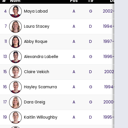
#
Nom
Pos
Tir
DDN
Maya Labad
4
A
G
2002-05-07
Laura Stacey
7
A
D
1994-05-05
Abby Roque
11
A
D
1997-09-25
Alexandra Labelle
13
A
G
1996-02-27
Claire Vekich
15
A
D
2002-11-26
Hayley Scamurra
16
A
G
1994-12-14
Dara Greig
17
A
G
2000-12-30
Kaitlin Willoughby
19
A
D
1995-03-26