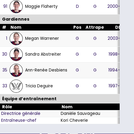
Maggie Flaherty
91
D
G
2000-06-02
Gardiennes
#
Nom
Pos
Attrape
DDN
Megan Warrener
1
G
G
2003-07-03
Sandra Abstreiter
30
G
G
1998-07-23
Ann-Renée Desbiens
35
G
G
1994-04-10
Tricia Deguire
33
G
G
1997-09-14
Équipe d’entraînement
Rôle
Nom
Directrice générale
Danièle Sauvageau
Entraîneuse-chef
Kori Cheverie