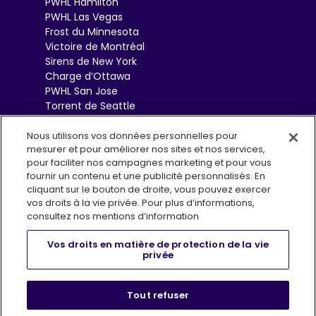
PWHL Hamilton
PWHL Las Vegas
Frost du Minnesota
Victoire de Montréal
Sirens de New York
Charge d’Ottawa
PWHL San Jose
Torrent de Seattle
Sceptres de Toronto
Goldeneyes de
Nous utilisons vos données personnelles pour
mesurer et pour améliorer nos sites et nos services,
Vancouver
pour faciliter nos campagnes marketing et pour vous
fournir un contenu et une publicité personnalisés. En
cliquant sur le bouton de droite, vous pouvez exercer
vos droits à la vie privée. Pour plus d’informations,
consultez nos mentions d’information
Vos droits en matière de protection de la vie
privée
Conditions d’utilisation
Politique de confidentialité
, opens i
Infolettre (EN)
FAQs
Boutique
Tout refuser
Centre de préférences en matière de confidentialité