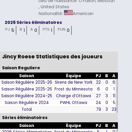
Lieu de naissance
:
O'Fallon, Missouri
, United States
Nationalité
:
American
2026 Séries éliminatoires
PJ
B
A
PTS
PUN
5
1
0
1
0
Jincy Roese Statistiques des joueurs
Saison Reguliere
Saison
Équipe
PJ
B
A
PTS
Saison Régulière 2025-26
Sirens de New York
22
0
6
6
Saison Régulière 2025-26
Frost du Minnesota
6
0
1
1
Saison Régulière 2024-25
Charge d’Ottawa
27
3
11
14
Saison Régulière 2024
PWHL Ottawa
24
0
5
5
Total
79
3
23
26
Séries éliminatoires
Saison
Équipe
PJ
B
A
PTS