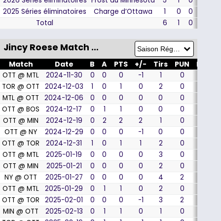
2026 Séries éliminatoires
Frost du Minnesota
5
1
0
1
2025 Séries éliminatoires
Charge d’Ottawa
1
0
0
0
Total
6
1
0
1
Jincy Roese Match par Match
Match
Date
B
A
PTS
+/-
Tirs
PUN
MJ
%
OTT @ MTL
2024-11-30
0
0
0
-1
1
0
0
TOR @ OTT
2024-12-03
1
0
1
0
2
0
0
MTL @ OTT
2024-12-06
0
0
0
0
0
0
0
OTT @ BOS
2024-12-17
0
1
1
0
0
0
0
OTT @ MIN
2024-12-19
0
2
2
2
1
0
0
OTT @ NY
2024-12-29
0
0
0
-1
0
0
0
OTT @ TOR
2024-12-31
1
0
1
1
2
0
0
OTT @ MTL
2025-01-19
0
0
0
0
3
0
0
OTT @ MIN
2025-01-21
0
0
0
0
2
0
0
NY @ OTT
2025-01-27
0
0
0
0
4
2
0
OTT @ MTL
2025-01-29
0
1
1
0
2
0
0
OTT @ TOR
2025-02-01
0
0
0
-1
3
2
0
MIN @ OTT
2025-02-13
0
1
1
0
1
0
0