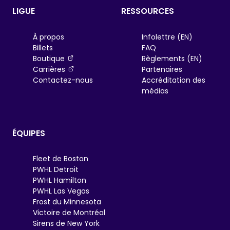
LIGUE
RESSOURCES
À propos
Infolettre (EN)
Billets
FAQ
, opens in a new tab
Boutique
Règlements (EN)
, opens in a new tab
Carrières
Partenaires
Contactez-nous
Accréditation des
médias
ÉQUIPES
Fleet de Boston
PWHL Detroit
PWHL Hamilton
PWHL Las Vegas
Frost du Minnesota
Victoire de Montréal
Sirens de New York