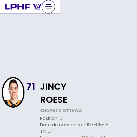
Sauter
au
contenu
JINCY
71
ROESE
CHARGE D’OTTAWA
Position
:
D
Date de naissance
:
1997-05-15
Tir
:
G