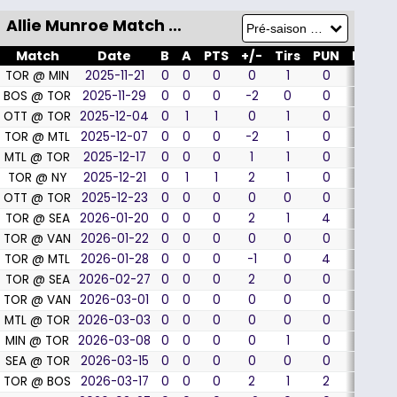
Allie Munroe Match par Match
Match
Date
B
A
PTS
+/-
Tirs
PUN
MJ
%
TOR @ MIN
2025-11-21
0
0
0
0
1
0
1
BOS @ TOR
2025-11-29
0
0
0
-2
0
0
0
OTT @ TOR
2025-12-04
0
1
1
0
1
0
0
TOR @ MTL
2025-12-07
0
0
0
-2
1
0
0
MTL @ TOR
2025-12-17
0
0
0
1
1
0
0
TOR @ NY
2025-12-21
0
1
1
2
1
0
0
OTT @ TOR
2025-12-23
0
0
0
0
0
0
0
TOR @ SEA
2026-01-20
0
0
0
2
1
4
0
TOR @ VAN
2026-01-22
0
0
0
0
0
0
0
TOR @ MTL
2026-01-28
0
0
0
-1
0
4
0
TOR @ SEA
2026-02-27
0
0
0
2
0
0
0
TOR @ VAN
2026-03-01
0
0
0
0
0
0
1
1
MTL @ TOR
2026-03-03
0
0
0
0
0
0
0
MIN @ TOR
2026-03-08
0
0
0
0
1
0
0
SEA @ TOR
2026-03-15
0
0
0
0
0
0
0
TOR @ BOS
2026-03-17
0
0
0
2
1
2
0