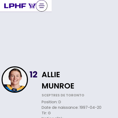
Sauter
au
contenu
ALLIE
12
MUNROE
SCEPTRES DE TORONTO
Position
:
D
Date de naissance
:
1997-04-20
Tir
:
G