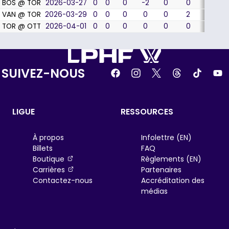
BOS @ TOR
2026-03-27
0
0
0
-2
0
0
0
VAN @ TOR
2026-03-29
0
0
0
0
0
2
0
TOR @ OTT
2026-04-01
0
0
0
0
0
0
0
SUIVEZ-NOUS
LIGUE
RESSOURCES
À propos
Infolettre (EN)
Billets
FAQ
, opens in a new tab
Boutique
Règlements (EN)
, opens in a new tab
Carrières
Partenaires
Contactez-nous
Accréditation des
médias