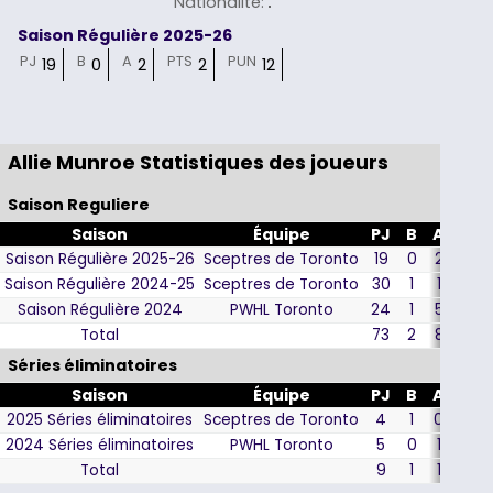
Nationalité
:
Saison Régulière 2025-26
PJ
B
A
PTS
PUN
19
0
2
2
12
Allie Munroe Statistiques des joueurs
Saison Reguliere
Saison
Équipe
PJ
B
A
PTS
Saison Régulière 2025-26
Sceptres de Toronto
19
0
2
2
Saison Régulière 2024-25
Sceptres de Toronto
30
1
1
2
Saison Régulière 2024
PWHL Toronto
24
1
5
6
Total
73
2
8
10
Séries éliminatoires
Saison
Équipe
PJ
B
A
PTS
2025 Séries éliminatoires
Sceptres de Toronto
4
1
0
1
2024 Séries éliminatoires
PWHL Toronto
5
0
1
1
Total
9
1
1
2