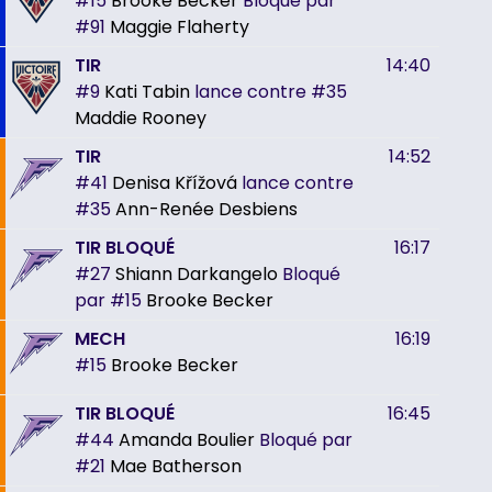
#15
Brooke Becker
Bloqué par
#91
Maggie Flaherty
TIR
14:40
#9
Kati Tabin
lance contre
#35
Maddie Rooney
TIR
14:52
#41
Denisa Křížová
lance contre
#35
Ann-Renée Desbiens
TIR BLOQUÉ
16:17
#27
Shiann Darkangelo
Bloqué
par
#15
Brooke Becker
MECH
16:19
#15
Brooke Becker
TIR BLOQUÉ
16:45
#44
Amanda Boulier
Bloqué par
#21
Mae Batherson