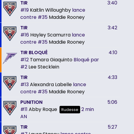
TIR
3:40
#19
Kaitlin Willoughby
lance
contre
#35
Maddie Rooney
TIR
3:42
#16
Hayley Scamurra
lance
contre
#35
Maddie Rooney
TIR BLOQUÉ
4:10
#12
Tamara Giaquinto
Bloqué par
#2
Lee Stecklein
TIR
4:33
#13
Alexandra Labelle
lance
contre
#35
Maddie Rooney
PUNITION
5:06
#11
Abby Roque
2 min
Rudesse
AN
TIR
5:27