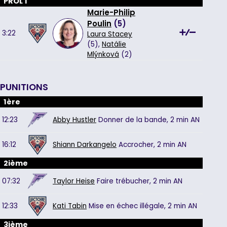
PROL 1
Marie-Philip
Poulin
(
5
)
3:22
Laura Stacey
(5),
Natálie
Mlýnková
(2)
PUNITIONS
1ère
12:23
Abby Hustler
Donner de la bande,
2 min
AN
16:12
Shiann Darkangelo
Accrocher,
2 min
AN
2ième
07:32
Taylor Heise
Faire trébucher,
2 min
AN
12:33
Kati Tabin
Mise en échec illégale,
2 min
AN
3ième