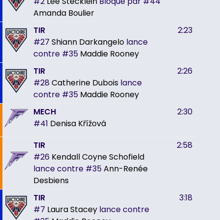
#2
Lee Stecklein
Bloqué par
#44
Amanda Boulier
TIR
2:23
#27
Shiann Darkangelo
lance
contre
#35
Maddie Rooney
TIR
2:26
#28
Catherine Dubois
lance
contre
#35
Maddie Rooney
MECH
2:30
#41
Denisa Křížová
TIR
2:58
#26
Kendall Coyne Schofield
lance contre
#35
Ann-Renée
Desbiens
TIR
3:18
#7
Laura Stacey
lance contre