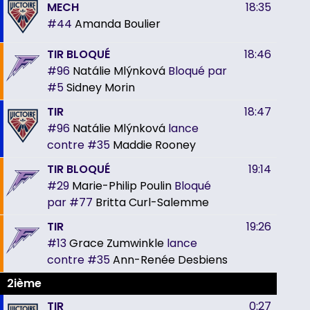
MECH
18:35
#44
Amanda Boulier
TIR BLOQUÉ
18:46
#96
Natálie Mlýnková
Bloqué par
#5
Sidney Morin
TIR
18:47
#96
Natálie Mlýnková
lance
contre
#35
Maddie Rooney
TIR BLOQUÉ
19:14
#29
Marie-Philip Poulin
Bloqué
par
#77
Britta Curl-Salemme
TIR
19:26
#13
Grace Zumwinkle
lance
contre
#35
Ann-Renée Desbiens
2ième
TIR
0:27