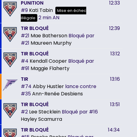
PUNITION
12:33
#9
Kati Tabin
Mise en échec
2 min
AN
illégale
TIR BLOQUÉ
12:39
#21
Mae Batherson
Bloqué par
#21
Maureen Murphy
TIR BLOQUÉ
13:12
#4
Kendall Cooper
Bloqué par
#91
Maggie Flaherty
TIR
13:16
#74
Abby Hustler
lance contre
#35
Ann-Renée Desbiens
TIR BLOQUÉ
13:51
#2
Lee Stecklein
Bloqué par
#16
Hayley Scamurra
TIR BLOQUÉ
14:34