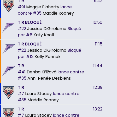
TIR
9:42
#91
Maggie Flaherty
lance
contre
#35
Maddie Rooney
TIR BLOQUÉ
10:50
#22
Jessica DiGirolamo
Bloqué
par
#6
Katy Knoll
TIR BLOQUÉ
11:15
#22
Jessica DiGirolamo
Bloqué
par
#12
Kelly Pannek
TIR
11:44
#41
Denisa Křížová
lance contre
#35
Ann-Renée Desbiens
TIR
12:39
#7
Laura Stacey
lance contre
#35
Maddie Rooney
TIR
13:22
#7
Laura Stacey
lance contre