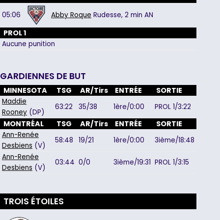
05:06
Abby Roque
Rudesse,
2 min
AN
PROL 1
Aucune punition
GARDIENNES DE BUT
MINNESOTA
TSG
AR/Tirs
ENTRÉE
SORTIE
Maddie
63:22
35/38
1ère/0:00
PROL 1/3:22
Rooney
(DP)
MONTRÉAL
TSG
AR/Tirs
ENTRÉE
SORTIE
Ann-Renée
58:48
19/21
1ère/0:00
3ième/18:48
Desbiens
(V)
Ann-Renée
03:44
0/0
3ième/19:31
PROL 1/3:15
Desbiens
(V)
TROIS ÉTOILES