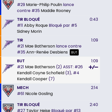
#29
Marie-Philip Poulin
lance
contre
#35
Maddie Rooney
TIR BLOQUÉ
0:43
#11
Abby Roque
Bloqué par
#5
Sidney Morin
TIR
1:09
#21
Mae Batherson
lance contre
#35
Ann-Renée Desbiens
BUT
BUT
1:09
#21
Mae Batherson
(2)
ASST:
#26
Kendall Coyne Schofield
(3),
#4
Kendall Cooper
(7)
MECH
2:14
#61
Nicole Gosling
TIR BLOQUÉ
2:40
#27
Taylor Heise
Bloqué par
#13