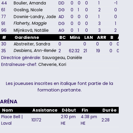
44
Boulier, Amanda
DD
0
0
0
1
-1
61
Gosling, Nicole
DG
0
1
0
2
0
77
Downie-Landry, Jade
AD
0
0
0
1
0
91
DG
0
0
0
3
1
Flaherty, Maggie
96
Mlýnková, Natálie
AG
0
1
0
3
2
#
Gardienne
BC
Mins
LAN
ARR
B
A
PU
30
Abstreiter, Sandra
0
0
0
0
0
0
35
2
62:32
21
19
0
0
0
Desbiens, Ann-Renée
Directrice générale:
Sauvageau, Danièle
Entraîneuse-chef:
Cheverie, Kori
Les joueuses inscrites en italique font partie de la
formation partante.
ARÉNA
Nom
Assistance
Début
Fin
Durée
Place Bell |
2:10 pm
4:38 pm
10172
2:28
Laval
HE
HE