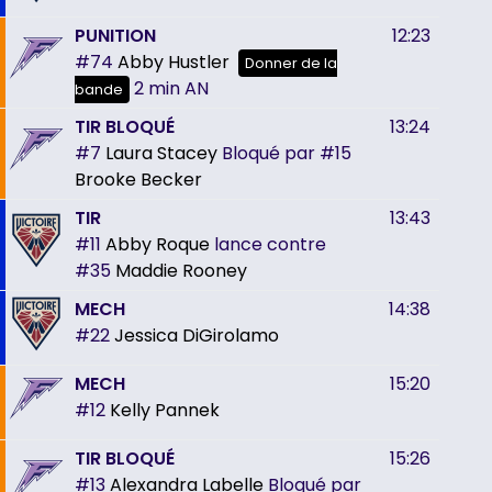
PUNITION
12:23
#74
Abby Hustler
Donner de la
2 min
AN
bande
TIR BLOQUÉ
13:24
#7
Laura Stacey
Bloqué par
#15
Brooke Becker
TIR
13:43
#11
Abby Roque
lance contre
#35
Maddie Rooney
MECH
14:38
#22
Jessica DiGirolamo
MECH
15:20
#12
Kelly Pannek
TIR BLOQUÉ
15:26
#13
Alexandra Labelle
Bloqué par