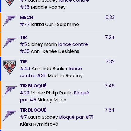
#7
Laura Stacey
lance contre
#35
Maddie Rooney
MECH
6:33
#77
Britta Curl-Salemme
TIR
7:24
#5
Sidney Morin
lance contre
#35
Ann-Renée Desbiens
TIR
7:32
#44
Amanda Boulier
lance
contre
#35
Maddie Rooney
TIR BLOQUÉ
7:45
#29
Marie-Philip Poulin
Bloqué
par
#5
Sidney Morin
TIR BLOQUÉ
7:54
#7
Laura Stacey
Bloqué par
#71
Klára Hymlárová