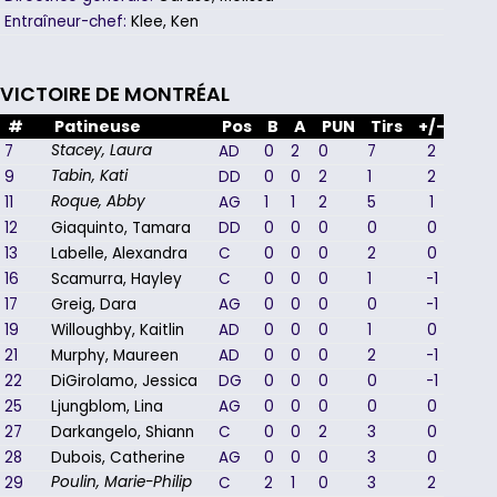
Entraîneur-chef:
Klee, Ken
VICTOIRE DE MONTRÉAL
#
Patineuse
Pos
B
A
PUN
Tirs
+/-
7
AD
0
2
0
7
2
Stacey, Laura
9
DD
0
0
2
1
2
Tabin, Kati
11
AG
1
1
2
5
1
Roque, Abby
12
Giaquinto, Tamara
DD
0
0
0
0
0
13
Labelle, Alexandra
C
0
0
0
2
0
16
Scamurra, Hayley
C
0
0
0
1
-1
17
Greig, Dara
AG
0
0
0
0
-1
19
Willoughby, Kaitlin
AD
0
0
0
1
0
21
Murphy, Maureen
AD
0
0
0
2
-1
22
DiGirolamo, Jessica
DG
0
0
0
0
-1
25
Ljungblom, Lina
AG
0
0
0
0
0
27
Darkangelo, Shiann
C
0
0
2
3
0
28
Dubois, Catherine
AG
0
0
0
3
0
29
C
2
1
0
3
2
Poulin, Marie-Philip