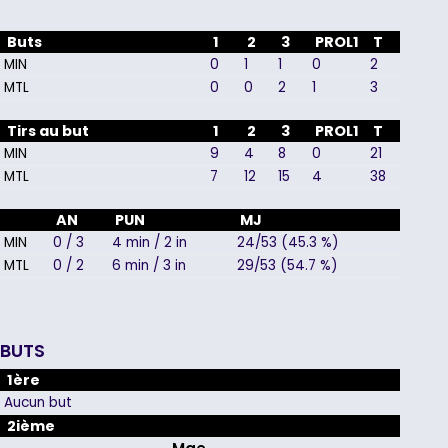
Buts
1
2
3
PROL1
T
MIN
0
1
1
0
2
MTL
0
0
2
1
3
Tirs au but
1
2
3
PROL1
T
MIN
9
4
8
0
21
MTL
7
12
15
4
38
AN
PUN
MJ
MIN
0 / 3
4 min / 2 in
24/53 (45.3 %)
MTL
0 / 2
6 min / 3 in
29/53 (54.7 %)
BUTS
1ère
Aucun but
2ième