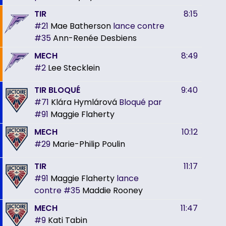
TIR
8:15
#21
Mae Batherson
lance contre
#35
Ann-Renée Desbiens
MECH
8:49
#2
Lee Stecklein
TIR BLOQUÉ
9:40
#71
Klára Hymlárová
Bloqué par
#91
Maggie Flaherty
MECH
10:12
#29
Marie-Philip Poulin
TIR
11:17
#91
Maggie Flaherty
lance
contre
#35
Maddie Rooney
MECH
11:47
#9
Kati Tabin