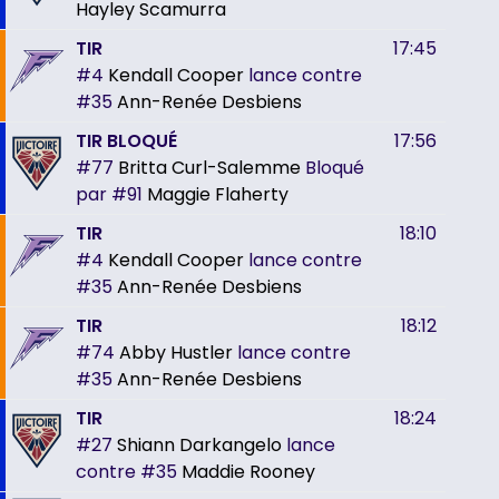
Hayley Scamurra
TIR
17:45
#4
Kendall Cooper
lance contre
#35
Ann-Renée Desbiens
TIR BLOQUÉ
17:56
#77
Britta Curl-Salemme
Bloqué
par
#91
Maggie Flaherty
TIR
18:10
#4
Kendall Cooper
lance contre
#35
Ann-Renée Desbiens
TIR
18:12
#74
Abby Hustler
lance contre
#35
Ann-Renée Desbiens
TIR
18:24
#27
Shiann Darkangelo
lance
contre
#35
Maddie Rooney