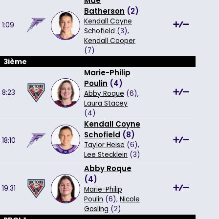
Mae
Batherson
(
2
)
Kendall Coyne
1:09
Schofield
(3),
Kendall Cooper
(7)
3ième
Marie-Philip
Poulin
(
4
)
8:23
Abby Roque
(6),
Laura Stacey
(4)
Kendall Coyne
Schofield
(
8
)
18:10
Taylor Heise
(6),
Lee Stecklein
(3)
Abby Roque
(
4
)
19:31
Marie-Philip
Poulin
(6),
Nicole
Gosling
(2)