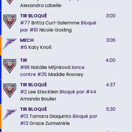
Alexandra Labelle
TIR BLOQUÉ
3:00
#77
Britta Curl-Salemme
Bloqué
par
#61
Nicole Gosling
MECH
3:06
#6
Katy Knoll
TIR
4:00
#96
Natálie Mlýnková
lance
contre
#35
Maddie Rooney
TIR BLOQUÉ
4:37
#2
Lee Stecklein
Bloqué par
#44
Amanda Boulier
TIR BLOQUÉ
5:30
#12
Tamara Giaquinto
Bloqué par
#13
Grace Zumwinkle