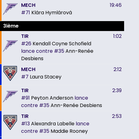
MECH
19:46
#71
Klára Hymlárová
3ième
TIR
1:02
#26
Kendall Coyne Schofield
lance contre
#35
Ann-Renée
Desbiens
MECH
2:12
#7
Laura Stacey
TIR
2:39
#91
Peyton Anderson
lance
contre
#35
Ann-Renée Desbiens
TIR
2:53
#13
Alexandra Labelle
lance
contre
#35
Maddie Rooney