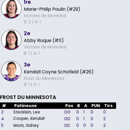
1re
Marie-Philip Poulin (#29)
Victoire de Montréal
B: 2 |
A: 1
2e
Abby Roque (#11)
Victoire de Montréal
B: 1 |
A: 1
3e
Kendall Coyne Schofield (#26)
Frost du Minnesota
B: 1 |
A: 1
FROST DU MINNESOTA
#
Patineuse
Pos
B
A
PUN
Tirs
+/-
2
Stecklein, Lee
DG
0
1
0
0
-1
4
DD
0
1
0
2
1
Cooper, Kendall
5
Morin, Sidney
DD
0
0
0
2
-1