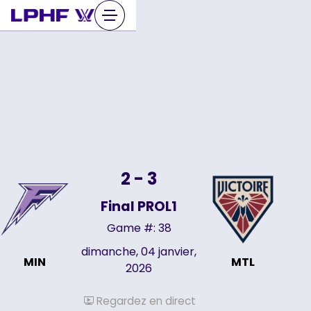
Sauter
au
contenu
2 - 3
Final PROL1
Game #: 38
dimanche, 04 janvier,
MIN
MTL
2026
Regardez en direct