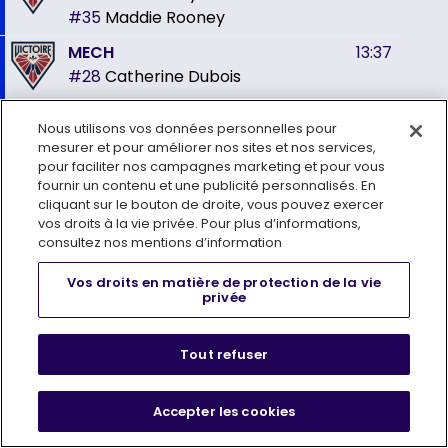
#35
Maddie Rooney
MECH
13:37
#28
Catherine Dubois
TIR
13:48
Nous utilisons vos données personnelles pour
#28
Catherine Dubois
lance
mesurer et pour améliorer nos sites et nos services,
contre
#35
Maddie Rooney
pour faciliter nos campagnes marketing et pour vous
fournir un contenu et une publicité personnalisés. En
MECH
13:59
cliquant sur le bouton de droite, vous pouvez exercer
vos droits à la vie privée. Pour plus d’informations,
#4
Kendall Cooper
consultez nos mentions d’information
TIR BLOQUÉ
14:35
Vos droits en matière de protection de la vie
#2
Lee Stecklein
Bloqué par
#44
privée
Amanda Boulier
MECH
15:12
Tout refuser
#96
Natálie Mlýnková
Accepter les cookies
TIR
15:20
#27
Shiann Darkangelo
lance