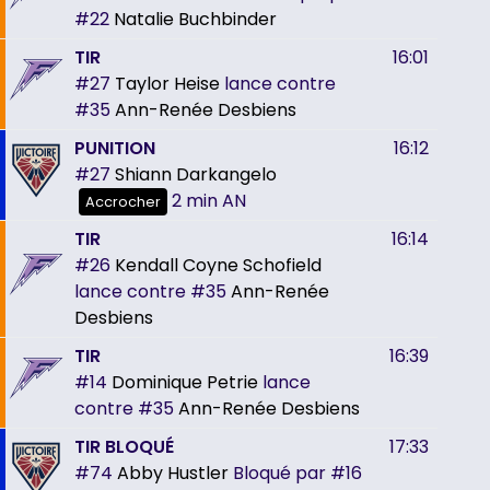
#22
Natalie Buchbinder
TIR
16:01
#27
Taylor Heise
lance contre
#35
Ann-Renée Desbiens
PUNITION
16:12
#27
Shiann Darkangelo
2 min
AN
Accrocher
TIR
16:14
#26
Kendall Coyne Schofield
lance contre
#35
Ann-Renée
Desbiens
TIR
16:39
#14
Dominique Petrie
lance
contre
#35
Ann-Renée Desbiens
TIR BLOQUÉ
17:33
#74
Abby Hustler
Bloqué par
#16