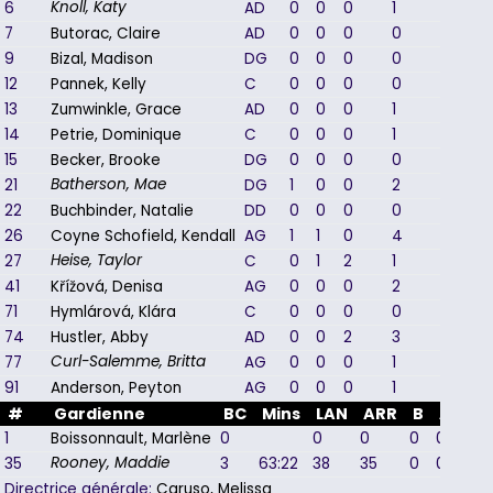
6
AD
0
0
0
1
0
Knoll, Katy
7
Butorac, Claire
AD
0
0
0
0
0
9
Bizal, Madison
DG
0
0
0
0
0
12
Pannek, Kelly
C
0
0
0
0
0
13
Zumwinkle, Grace
AD
0
0
0
1
-1
14
Petrie, Dominique
C
0
0
0
1
0
15
Becker, Brooke
DG
0
0
0
0
0
21
DG
1
0
0
2
1
Batherson, Mae
22
Buchbinder, Natalie
DD
0
0
0
0
-1
26
Coyne Schofield, Kendall
AG
1
1
0
4
1
27
C
0
1
2
1
1
Heise, Taylor
41
Křížová, Denisa
AG
0
0
0
2
-1
71
Hymlárová, Klára
C
0
0
0
0
-1
74
Hustler, Abby
AD
0
0
2
3
1
77
AG
0
0
0
1
-2
Curl-Salemme, Britta
91
Anderson, Peyton
AG
0
0
0
1
0
#
Gardienne
BC
Mins
LAN
ARR
B
A
PU
1
Boissonnault, Marlène
0
0
0
0
0
0
35
3
63:22
38
35
0
0
0
Rooney, Maddie
Directrice générale:
Caruso, Melissa