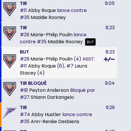
TIR
8:05
#11
Abby Roque
lance contre
#35
Maddie Rooney
TIR
8:23
#29
Marie-Philip Poulin
lance
contre
#35
Maddie Rooney
BUT
BUT
8:23
#29
Marie-Philip Poulin
(4)
ASST:
#11
Abby Roque
(6),
#7
Laura
Stacey
(4)
TIR BLOQUÉ
9:04
#91
Peyton Anderson
Bloqué par
#27
Shiann Darkangelo
TIR
9:29
#74
Abby Hustler
lance contre
#35
Ann-Renée Desbiens