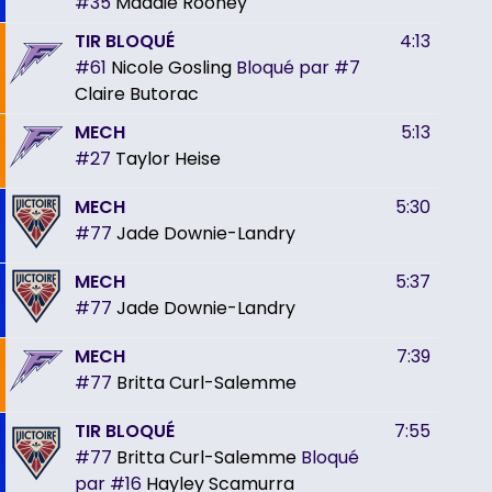
#35
Maddie Rooney
TIR BLOQUÉ
4:13
#61
Nicole Gosling
Bloqué par
#7
Claire Butorac
MECH
5:13
#27
Taylor Heise
MECH
5:30
#77
Jade Downie-Landry
MECH
5:37
#77
Jade Downie-Landry
MECH
7:39
#77
Britta Curl-Salemme
TIR BLOQUÉ
7:55
#77
Britta Curl-Salemme
Bloqué
par
#16
Hayley Scamurra