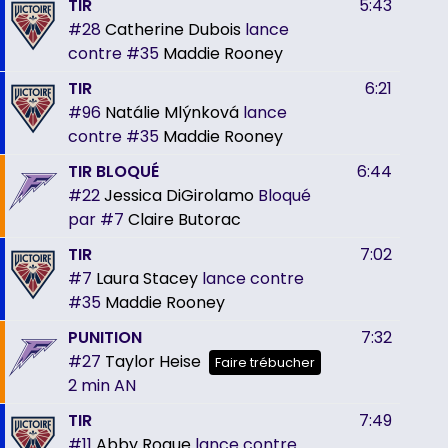
TIR
5:43
#28
Catherine Dubois
lance
contre
#35
Maddie Rooney
TIR
6:21
#96
Natálie Mlýnková
lance
contre
#35
Maddie Rooney
TIR BLOQUÉ
6:44
#22
Jessica DiGirolamo
Bloqué
par
#7
Claire Butorac
TIR
7:02
#7
Laura Stacey
lance contre
#35
Maddie Rooney
PUNITION
7:32
#27
Taylor Heise
Faire trébucher
2 min
AN
TIR
7:49
#11
Abby Roque
lance contre