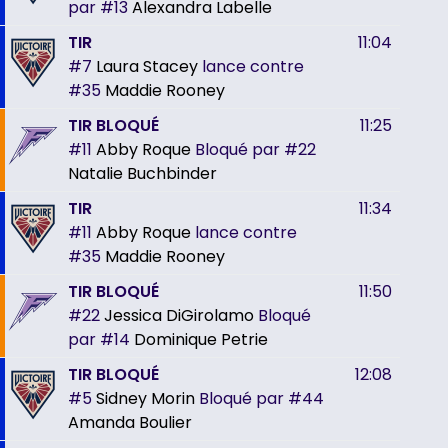
par
#13
Alexandra Labelle
TIR
11:04
#7
Laura Stacey
lance contre
#35
Maddie Rooney
TIR BLOQUÉ
11:25
#11
Abby Roque
Bloqué par
#22
Natalie Buchbinder
TIR
11:34
#11
Abby Roque
lance contre
#35
Maddie Rooney
TIR BLOQUÉ
11:50
#22
Jessica DiGirolamo
Bloqué
par
#14
Dominique Petrie
TIR BLOQUÉ
12:08
#5
Sidney Morin
Bloqué par
#44
Amanda Boulier