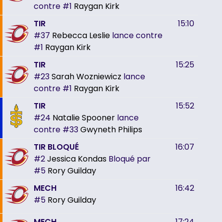
contre
#1
Raygan Kirk
TIR
15:10
#37
Rebecca Leslie
lance contre
#1
Raygan Kirk
TIR
15:25
#23
Sarah Wozniewicz
lance
contre
#1
Raygan Kirk
TIR
15:52
#24
Natalie Spooner
lance
contre
#33
Gwyneth Philips
TIR BLOQUÉ
16:07
#2
Jessica Kondas
Bloqué par
#5
Rory Guilday
MECH
16:42
#5
Rory Guilday
MECH
17:24