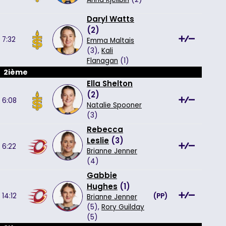
Daryl Watts
(
2
)
7:32
Emma Maltais
(3),
Kali
Flanagan
(1)
2ième
Ella Shelton
(
2
)
6:08
Natalie Spooner
(3)
Rebecca
Leslie
(
3
)
6:22
Brianne Jenner
(4)
Gabbie
Hughes
(
1
)
14:12
(
PP
)
Brianne Jenner
(5),
Rory Guilday
(5)