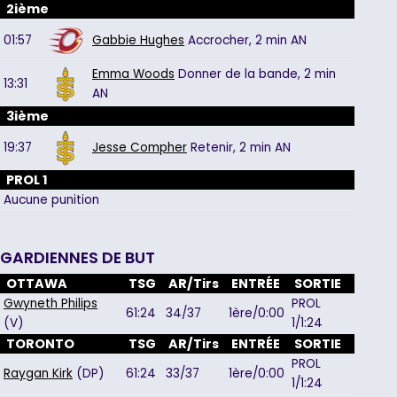
2ième
01:57
Gabbie Hughes
Accrocher,
2 min
AN
Emma Woods
Donner de la bande,
2 min
13:31
AN
3ième
19:37
Jesse Compher
Retenir,
2 min
AN
PROL 1
Aucune punition
GARDIENNES DE BUT
OTTAWA
TSG
AR/Tirs
ENTRÉE
SORTIE
Gwyneth Philips
PROL
61:24
34/37
1ère/0:00
(V)
1/1:24
TORONTO
TSG
AR/Tirs
ENTRÉE
SORTIE
PROL
Raygan Kirk
(DP)
61:24
33/37
1ère/0:00
1/1:24