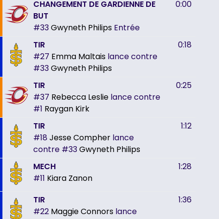
CHANGEMENT DE GARDIENNE DE
0:00
BUT
#33
Gwyneth Philips
Entrée
TIR
0:18
#27
Emma Maltais
lance contre
#33
Gwyneth Philips
TIR
0:25
#37
Rebecca Leslie
lance contre
#1
Raygan Kirk
TIR
1:12
#18
Jesse Compher
lance
contre
#33
Gwyneth Philips
MECH
1:28
#11
Kiara Zanon
TIR
1:36
#22
Maggie Connors
lance