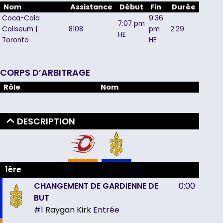
Nom
Assistance
Début
Fin
Durée
Coca-Cola
9:36
7:07 pm
Coliseum |
8108
pm
2:29
HE
Toronto
HE
CORPS D’ARBITRAGE
Rôle
Nom
DESCRIPTION
1ère
CHANGEMENT DE GARDIENNE DE
0:00
BUT
#1
Raygan Kirk
Entrée