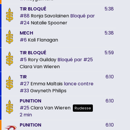
TIR BLOQUÉ
5:38
#88
Ronja Savolainen
Bloqué par
#24
Natalie Spooner
MECH
5:38
#6
Kali Flanagan
TIR BLOQUÉ
5:59
#5
Rory Guilday
Bloqué par
#25
Clara Van Wieren
TIR
6:10
#27
Emma Maltais
lance contre
#33
Gwyneth Philips
PUNITION
6:10
#25
Clara Van Wieren
Rudesse
2 min
PUNITION
6:10