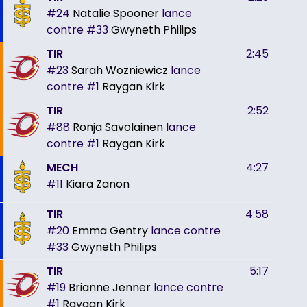
#24
Natalie Spooner
lance
contre
#33
Gwyneth Philips
TIR
2:45
#23
Sarah Wozniewicz
lance
contre
#1
Raygan Kirk
TIR
2:52
#88
Ronja Savolainen
lance
contre
#1
Raygan Kirk
MECH
4:27
#11
Kiara Zanon
TIR
4:58
#20
Emma Gentry
lance contre
#33
Gwyneth Philips
TIR
5:17
#19
Brianne Jenner
lance contre
#1
Raygan Kirk