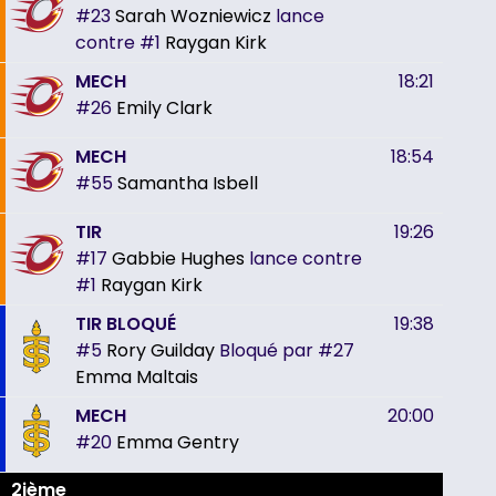
#23
Sarah Wozniewicz
lance
contre
#1
Raygan Kirk
MECH
18:21
#26
Emily Clark
MECH
18:54
#55
Samantha Isbell
TIR
19:26
#17
Gabbie Hughes
lance contre
#1
Raygan Kirk
TIR BLOQUÉ
19:38
#5
Rory Guilday
Bloqué par
#27
Emma Maltais
MECH
20:00
#20
Emma Gentry
2ième