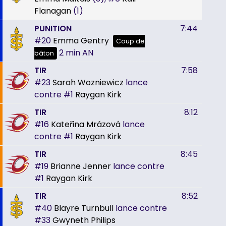
Flanagan
(1)
PUNITION
7:44
#20
Emma Gentry
Coup de
2 min
AN
bâton
TIR
7:58
#23
Sarah Wozniewicz
lance
contre
#1
Raygan Kirk
TIR
8:12
#16
Kateřina Mrázová
lance
contre
#1
Raygan Kirk
TIR
8:45
#19
Brianne Jenner
lance contre
#1
Raygan Kirk
TIR
8:52
#40
Blayre Turnbull
lance contre
#33
Gwyneth Philips