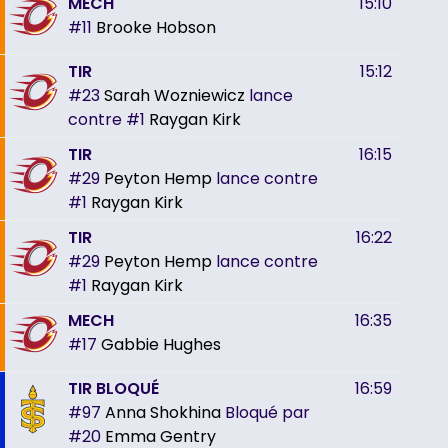
MECH
15:10
#11
Brooke Hobson
TIR
15:12
#23
Sarah Wozniewicz
lance
contre
#1
Raygan Kirk
TIR
16:15
#29
Peyton Hemp
lance contre
#1
Raygan Kirk
TIR
16:22
#29
Peyton Hemp
lance contre
#1
Raygan Kirk
MECH
16:35
#17
Gabbie Hughes
TIR BLOQUÉ
16:59
#97
Anna Shokhina
Bloqué par
#20
Emma Gentry