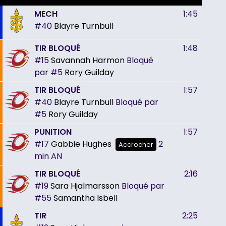
MECH
1:45
#40
Blayre Turnbull
TIR BLOQUÉ
1:48
#15
Savannah Harmon
Bloqué
par
#5
Rory Guilday
TIR BLOQUÉ
1:57
#40
Blayre Turnbull
Bloqué par
#5
Rory Guilday
PUNITION
1:57
#17
Gabbie Hughes
2
Accrocher
min
AN
TIR BLOQUÉ
2:16
#19
Sara Hjalmarsson
Bloqué par
#55
Samantha Isbell
TIR
2:25