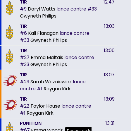
TIR
12:47
#9
Daryl Watts
lance contre
#33
Gwyneth Philips
TIR
13:03
#6
Kali Flanagan
lance contre
#33
Gwyneth Philips
TIR
13:06
#27
Emma Maltais
lance contre
#33
Gwyneth Philips
TIR
13:07
#23
Sarah Wozniewicz
lance
contre
#1
Raygan Kirk
TIR
13:09
#22
Taylor House
lance contre
#1
Raygan Kirk
PUNITION
13:31
#67
Emma Woods
Donner de la