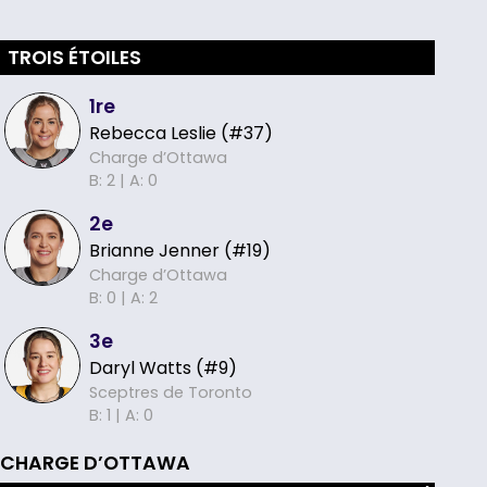
TROIS ÉTOILES
1re
Rebecca Leslie (#37)
Charge d’Ottawa
B: 2 |
A: 0
2e
Brianne Jenner (#19)
Charge d’Ottawa
B: 0 |
A: 2
3e
Daryl Watts (#9)
Sceptres de Toronto
B: 1 |
A: 0
CHARGE D’OTTAWA