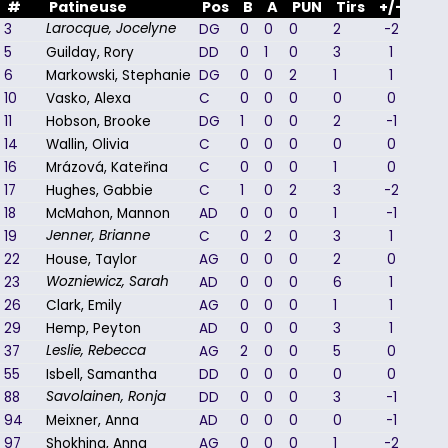
#
Patineuse
Pos
B
A
PUN
Tirs
+/-
3
DG
0
0
0
2
-2
Larocque, Jocelyne
5
Guilday, Rory
DD
0
1
0
3
1
6
Markowski, Stephanie
DG
0
0
2
1
1
10
Vasko, Alexa
C
0
0
0
0
0
11
Hobson, Brooke
DG
1
0
0
2
-1
14
Wallin, Olivia
C
0
0
0
0
0
16
Mrázová, Kateřina
C
0
0
0
1
0
17
Hughes, Gabbie
C
1
0
2
3
-2
18
McMahon, Mannon
AD
0
0
0
1
-1
19
C
0
2
0
3
1
Jenner, Brianne
22
House, Taylor
AG
0
0
0
2
0
23
AD
0
0
0
6
1
Wozniewicz, Sarah
26
Clark, Emily
AG
0
0
0
1
1
29
Hemp, Peyton
AD
0
0
0
3
1
37
AG
2
0
0
5
0
Leslie, Rebecca
55
Isbell, Samantha
DD
0
0
0
0
0
88
DD
0
0
0
3
-1
Savolainen, Ronja
94
Meixner, Anna
AD
0
0
0
0
-1
97
Shokhina, Anna
AG
0
0
0
1
-2