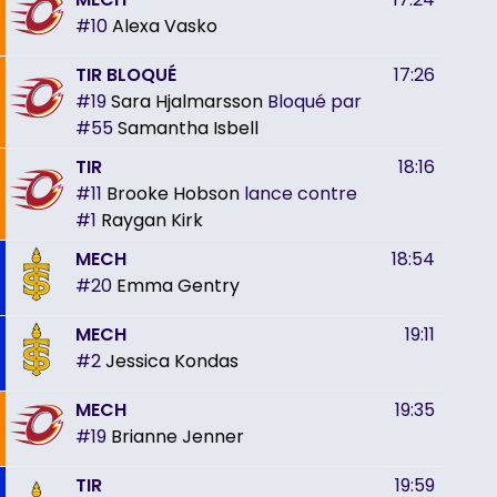
#10
Alexa Vasko
TIR BLOQUÉ
17:26
#19
Sara Hjalmarsson
Bloqué par
#55
Samantha Isbell
TIR
18:16
#11
Brooke Hobson
lance contre
#1
Raygan Kirk
MECH
18:54
#20
Emma Gentry
MECH
19:11
#2
Jessica Kondas
MECH
19:35
#19
Brianne Jenner
TIR
19:59