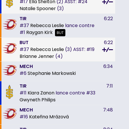
#17
Ella Shelton
(2)
ASST:
#24
Natalie Spooner
(3)
TIR
6:22
#37
Rebecca Leslie
lance contre
#1
Raygan Kirk
BUT
BUT
6:22
#37
Rebecca Leslie
(3)
ASST:
#19
Brianne Jenner
(4)
MECH
6:34
#6
Stephanie Markowski
TIR
7:11
#11
Kiara Zanon
lance contre
#33
Gwyneth Philips
MECH
7:48
#16
Kateřina Mrázová