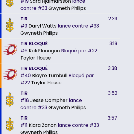
#19
Sara Hjalmarsson
lance
contre
#33
Gwyneth Philips
TIR
2:39
#9
Daryl Watts
lance contre
#33
Gwyneth Philips
TIR BLOQUÉ
3:19
#6
Kali Flanagan
Bloqué par
#22
Taylor House
TIR BLOQUÉ
3:38
#40
Blayre Turnbull
Bloqué par
#22
Taylor House
TIR
3:52
#18
Jesse Compher
lance
contre
#33
Gwyneth Philips
TIR
3:57
#11
Kiara Zanon
lance contre
#33
Gwyneth Philips