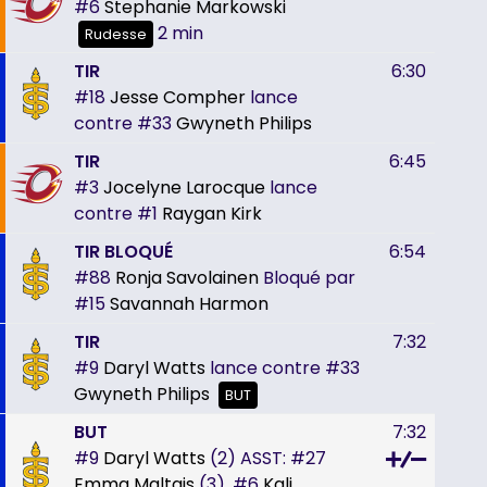
#6
Stephanie Markowski
2 min
Rudesse
TIR
6:30
#18
Jesse Compher
lance
contre
#33
Gwyneth Philips
TIR
6:45
#3
Jocelyne Larocque
lance
contre
#1
Raygan Kirk
TIR BLOQUÉ
6:54
#88
Ronja Savolainen
Bloqué par
#15
Savannah Harmon
TIR
7:32
#9
Daryl Watts
lance contre
#33
Gwyneth Philips
BUT
BUT
7:32
#9
Daryl Watts
(2)
ASST:
#27
Emma Maltais
(3),
#6
Kali