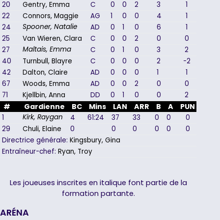
20
Gentry, Emma
C
0
0
2
3
1
22
Connors, Maggie
AG
1
0
0
4
1
24
AD
0
1
0
6
1
Spooner, Natalie
25
Van Wieren, Clara
C
0
0
2
0
0
27
C
0
1
0
3
2
Maltais, Emma
40
Turnbull, Blayre
C
0
0
0
2
-2
42
Dalton, Claire
AD
0
0
0
1
1
67
Woods, Emma
AD
0
0
2
0
0
71
Kjellbin, Anna
DD
0
1
0
0
2
#
Gardienne
BC
Mins
LAN
ARR
B
A
PUN
1
4
61:24
37
33
0
0
0
Kirk, Raygan
29
Chuli, Elaine
0
0
0
0
0
0
Directrice générale:
Kingsbury, Gina
Entraîneur-chef:
Ryan, Troy
Les joueuses inscrites en italique font partie de la
formation partante.
ARÉNA