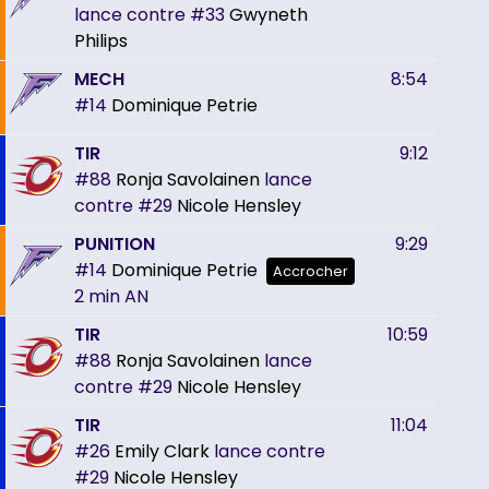
lance contre
#33
Gwyneth
Philips
MECH
8:54
#14
Dominique Petrie
TIR
9:12
#88
Ronja Savolainen
lance
contre
#29
Nicole Hensley
PUNITION
9:29
#14
Dominique Petrie
Accrocher
2 min
AN
TIR
10:59
#88
Ronja Savolainen
lance
contre
#29
Nicole Hensley
TIR
11:04
#26
Emily Clark
lance contre
#29
Nicole Hensley