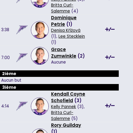
Britta Curl-
Salemme
(4)
Dominique
Petrie
(
1
)
3:38
Denisa Křížová
(1),
Lee Stecklein
(1)
Grace
Zumwinkle
(
2
)
7:00
Aucune
2ième
Aucun but
3ième
Kendall Coyne
Schofield
(
3
)
4:14
Kelly Pannek
(3),
Britta Curl-
Salemme
(5)
Rory Guilday
(
1
)