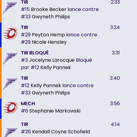
TIR
2:33
#15
Brooke Becker
lance contre
#33
Gwyneth Philips
TIR
3:24
#29
Peyton Hemp
lance contre
#29
Nicole Hensley
TIR BLOQUÉ
3:31
#3
Jocelyne Larocque
Bloqué
par
#12
Kelly Pannek
TIR
3:40
#12
Kelly Pannek
lance contre
#33
Gwyneth Philips
MECH
3:56
#6
Stephanie Markowski
TIR
4:14
#26
Kendall Coyne Schofield