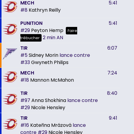
MECH
5:41
#8
Kathryn Reilly
PUNITION
5:41
#29
Peyton Hemp
Faire
2 min
AN
trébucher
TIR
6:07
#5
Sidney Morin
lance contre
#33
Gwyneth Philips
MECH
7:24
#18
Mannon McMahon
TIR
8:40
#97
Anna Shokhina
lance contre
#29
Nicole Hensley
TIR
9:41
#16
Kateřina Mrázová
lance
contre
#29
Nicole Hensley