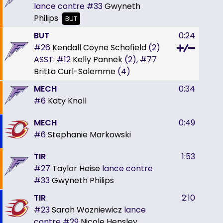
lance contre
#33
Gwyneth
Philips
BUT
BUT
0:24
#26
Kendall Coyne Schofield
(2)
ASST:
#12
Kelly Pannek
(2),
#77
Britta Curl-Salemme
(4)
MECH
0:34
#6
Katy Knoll
MECH
0:49
#6
Stephanie Markowski
TIR
1:53
#27
Taylor Heise
lance contre
#33
Gwyneth Philips
TIR
2:10
#23
Sarah Wozniewicz
lance
contre
#29
Nicole Hensley