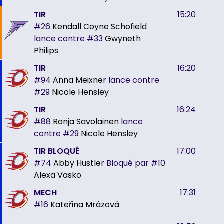
TIR
15:20
#26
Kendall Coyne Schofield
lance contre
#33
Gwyneth
Philips
TIR
16:20
#94
Anna Meixner
lance contre
#29
Nicole Hensley
TIR
16:24
#88
Ronja Savolainen
lance
contre
#29
Nicole Hensley
TIR BLOQUÉ
17:00
#74
Abby Hustler
Bloqué par
#10
Alexa Vasko
MECH
17:31
#16
Kateřina Mrázová