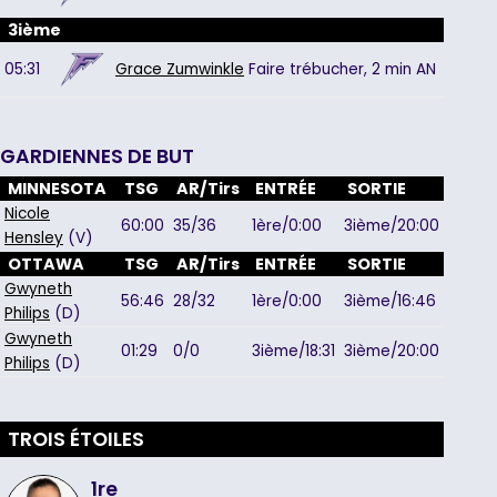
3ième
05:31
Grace Zumwinkle
Faire trébucher,
2 min
AN
GARDIENNES DE BUT
MINNESOTA
TSG
AR/Tirs
ENTRÉE
SORTIE
Nicole
60:00
35/36
1ère/0:00
3ième/20:00
Hensley
(V)
OTTAWA
TSG
AR/Tirs
ENTRÉE
SORTIE
Gwyneth
56:46
28/32
1ère/0:00
3ième/16:46
Philips
(D)
Gwyneth
01:29
0/0
3ième/18:31
3ième/20:00
Philips
(D)
TROIS ÉTOILES
1re