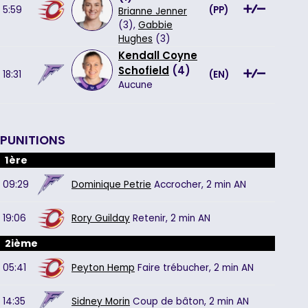
5:59
(
PP
)
Brianne Jenner
(3),
Gabbie
Hughes
(3)
Kendall Coyne
Schofield
(
4
)
18:31
(
EN
)
Aucune
PUNITIONS
1ère
09:29
Dominique Petrie
Accrocher,
2 min
AN
19:06
Rory Guilday
Retenir,
2 min
AN
2ième
05:41
Peyton Hemp
Faire trébucher,
2 min
AN
14:35
Sidney Morin
Coup de bâton,
2 min
AN