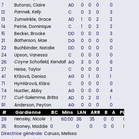
7
Butorac, Claire
AD
0
0
0
0
0
12
C
0
2
0
3
2
Pannek, Kelly
13
Zumwinkle, Grace
AD
1
0
2
2
1
14
Petrie, Dominique
C
1
0
2
2
2
15
Becker, Brooke
DD
0
0
0
3
1
21
DG
0
0
0
0
2
Batherson, Mae
22
Buchbinder, Natalie
DD
0
0
0
0
2
24
Upson, Vanessa
C
0
0
0
0
0
26
AG
3
0
0
6
3
Coyne Schofield, Kendall
27
Heise, Taylor
C
0
0
0
2
1
41
Křížová, Denisa
AG
0
1
0
1
1
71
Hymlárová, Klára
C
0
0
0
0
0
74
Hustler, Abby
AG
0
0
0
4
1
77
AD
0
2
0
1
2
Curl-Salemme, Britta
91
Anderson, Peyton
AG
0
0
0
0
0
#
Gardienne
BC
Mins
LAN
ARR
B
A
PUN
29
1
60:00
36
35
0
0
0
Hensley, Nicole
35
Rooney, Maddie
0
0
0
0
0
0
Directrice générale:
Caruso, Melissa