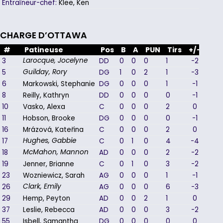
Entraîneur-chef:
Klee, Ken
CHARGE D’OTTAWA
#
Patineuse
Pos
B
A
PUN
Tirs
+/-
3
DD
0
0
0
1
-2
Larocque, Jocelyne
5
DG
1
0
2
1
-3
Guilday, Rory
6
Markowski, Stephanie
DG
0
0
0
1
-1
8
Reilly, Kathryn
DD
0
0
0
0
-1
10
Vasko, Alexa
C
0
0
0
2
0
11
Hobson, Brooke
DG
0
0
0
0
-1
16
Mrázová, Kateřina
C
0
0
0
2
0
17
C
0
1
0
4
-4
Hughes, Gabbie
18
AD
0
0
0
2
-2
McMahon, Mannon
19
Jenner, Brianne
C
0
1
0
3
-2
23
Wozniewicz, Sarah
AG
0
0
0
1
-1
26
AG
0
0
0
6
-3
Clark, Emily
29
Hemp, Peyton
AD
0
0
2
1
0
37
Leslie, Rebecca
AD
0
0
0
3
-2
55
Isbell, Samantha
DG
0
0
0
0
0