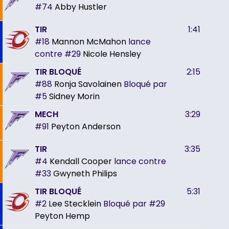
#74
Abby Hustler
TIR
1:41
#18
Mannon McMahon
lance
contre
#29
Nicole Hensley
TIR BLOQUÉ
2:15
#88
Ronja Savolainen
Bloqué par
#5
Sidney Morin
MECH
3:29
#91
Peyton Anderson
TIR
3:35
#4
Kendall Cooper
lance contre
#33
Gwyneth Philips
TIR BLOQUÉ
5:31
#2
Lee Stecklein
Bloqué par
#29
Peyton Hemp