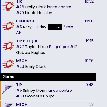
TIR
18:52
#26
Emily Clark
lance contre
#29
Nicole Hensley
PUNITION
19:06
#5
Rory Guilday
2 min
Retenir
AN
TIR BLOQUÉ
19:15
#27
Taylor Heise
Bloqué par
#17
Gabbie Hughes
MECH
19:26
#26
Emily Clark
2ième
TIR
0:48
#5
Sidney Morin
lance contre
#33
Gwyneth Philips
MECH
1:23