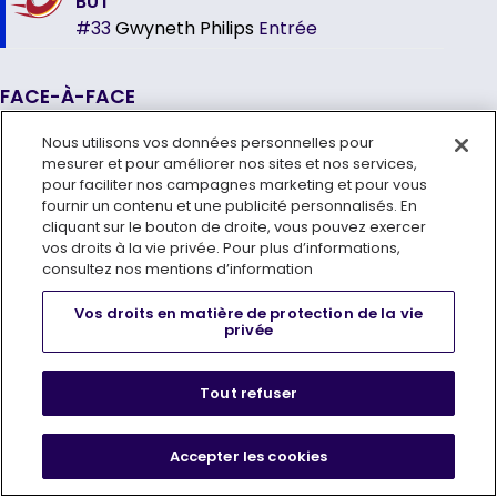
BUT
#33
Gwyneth Philips
Entrée
FACE-À-FACE
Saison antérieure
Nous utilisons vos données personnelles pour
mesurer et pour améliorer nos sites et nos services,
3-3-0-0
3-3-0-0
pour faciliter nos campagnes marketing et pour vous
fournir un contenu et une publicité personnalisés. En
Saison en cours
cliquant sur le bouton de droite, vous pouvez exercer
0-0-0-0
0-0-0-0
vos droits à la vie privée. Pour plus d’informations,
consultez nos mentions d’information
Cinq saisons précédentes
Vos droits en matière de protection de la vie
7-4-0-0
4-5-1-1
privée
Tout refuser
Face-à-face cette saison
Accepter les cookies