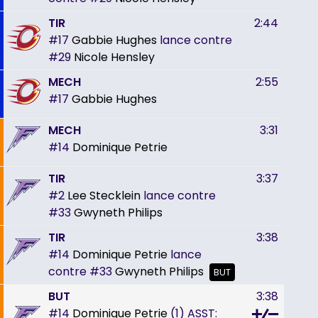
TIR
2:44
#17
Gabbie Hughes
lance contre
#29
Nicole Hensley
MECH
2:55
#17
Gabbie Hughes
MECH
3:31
#14
Dominique Petrie
TIR
3:37
#2
Lee Stecklein
lance contre
#33
Gwyneth Philips
TIR
3:38
#14
Dominique Petrie
lance
contre
#33
Gwyneth Philips
BUT
BUT
3:38
#14
Dominique Petrie
(1)
ASST: