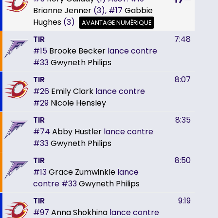
Brianne Jenner
(3),
#17
Gabbie
Hughes
(3)
AVANTAGE NUMÉRIQUE
TIR
7:48
#15
Brooke Becker
lance contre
#33
Gwyneth Philips
TIR
8:07
#26
Emily Clark
lance contre
#29
Nicole Hensley
TIR
8:35
#74
Abby Hustler
lance contre
#33
Gwyneth Philips
TIR
8:50
#13
Grace Zumwinkle
lance
contre
#33
Gwyneth Philips
TIR
9:19
#97
Anna Shokhina
lance contre