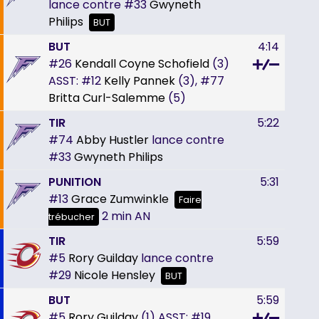
lance contre
#33
Gwyneth
Philips
BUT
BUT
4:14
#26
Kendall Coyne Schofield
(3)
ASST:
#12
Kelly Pannek
(3),
#77
Britta Curl-Salemme
(5)
TIR
5:22
#74
Abby Hustler
lance contre
#33
Gwyneth Philips
PUNITION
5:31
#13
Grace Zumwinkle
Faire
2 min
AN
trébucher
TIR
5:59
#5
Rory Guilday
lance contre
#29
Nicole Hensley
BUT
BUT
5:59
#5
Rory Guilday
(1)
ASST:
#19