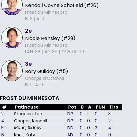
Kendall Coyne Schofield (#26)
Frost du Minnesota
B: 3 |
A: 0
2e
Nicole Hensley (#29)
Frost du Minnesota
LAN: 36 |
AR: 35 |
TSG: 60:00
3e
Rory Guilday (#5)
Charge d’Ottawa
B: 1 |
A: 0
FROST DU MINNESOTA
#
Patineuse
Pos
B
A
PUN
Tirs
+/-
2
Stecklein, Lee
DG
0
1
0
3
2
4
Cooper, Kendall
DG
0
0
0
2
1
5
DD
0
0
2
4
2
Morin, Sidney
6
Knoll, Katy
AD
0
0
0
0
2