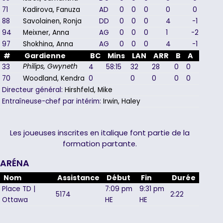
71
Kadirova, Fanuza
AD
0
0
0
0
0
88
Savolainen, Ronja
DD
0
0
0
4
-1
94
Meixner, Anna
AG
0
0
0
1
-2
97
Shokhina, Anna
AG
0
0
0
4
-1
#
Gardienne
BC
Mins
LAN
ARR
B
A
PUN
33
4
58:15
32
28
0
0
0
Philips, Gwyneth
70
Woodland, Kendra
0
0
0
0
0
0
Directeur général:
Hirshfeld, Mike
Entraîneuse-chef par intérim:
Irwin, Haley
Les joueuses inscrites en italique font partie de la
formation partante.
ARÉNA
Nom
Assistance
Début
Fin
Durée
Place TD |
7:09 pm
9:31 pm
5174
2:22
Ottawa
HE
HE