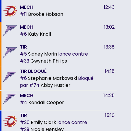
MECH
12:43
#11
Brooke Hobson
MECH
13:02
#6
Katy Knoll
TIR
13:38
#5
Sidney Morin
lance contre
#33
Gwyneth Philips
TIR BLOQUÉ
14:18
#6
Stephanie Markowski
Bloqué
par
#74
Abby Hustler
MECH
14:25
#4
Kendall Cooper
TIR
15:10
#26
Emily Clark
lance contre
#29
Nicole Hensley