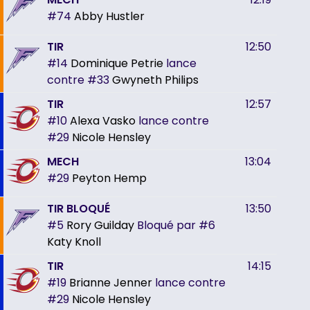
#74
Abby Hustler
TIR
12:50
#14
Dominique Petrie
lance
contre
#33
Gwyneth Philips
TIR
12:57
#10
Alexa Vasko
lance contre
#29
Nicole Hensley
MECH
13:04
#29
Peyton Hemp
TIR BLOQUÉ
13:50
#5
Rory Guilday
Bloqué par
#6
Katy Knoll
TIR
14:15
#19
Brianne Jenner
lance contre
#29
Nicole Hensley