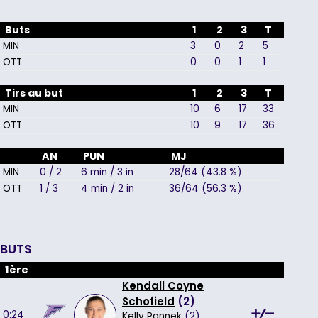
Buts
1
2
3
T
MIN
3
0
2
5
OTT
0
0
1
1
Tirs au but
1
2
3
T
MIN
10
6
17
33
OTT
10
9
17
36
AN
PUN
MJ
MIN
0 / 2
6 min / 3 in
28/64 (43.8 %)
OTT
1 / 3
4 min / 2 in
36/64 (56.3 %)
BUTS
1ère
Kendall Coyne
Schofield
(
2
)
0:24
Kelly Pannek
(2),