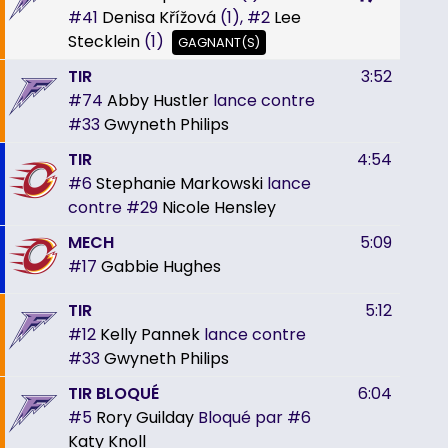
#41
Denisa Křížová
(1),
#2
Lee
Stecklein
(1)
GAGNANT(S)
TIR
3:52
#74
Abby Hustler
lance contre
#33
Gwyneth Philips
TIR
4:54
#6
Stephanie Markowski
lance
contre
#29
Nicole Hensley
MECH
5:09
#17
Gabbie Hughes
TIR
5:12
#12
Kelly Pannek
lance contre
#33
Gwyneth Philips
TIR BLOQUÉ
6:04
#5
Rory Guilday
Bloqué par
#6
Katy Knoll