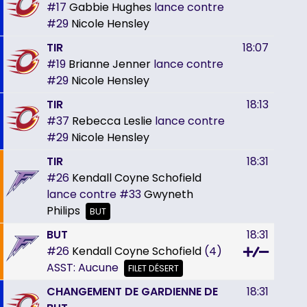
#17
Gabbie Hughes
lance contre
#29
Nicole Hensley
TIR
18:07
#19
Brianne Jenner
lance contre
#29
Nicole Hensley
TIR
18:13
#37
Rebecca Leslie
lance contre
#29
Nicole Hensley
TIR
18:31
#26
Kendall Coyne Schofield
lance contre
#33
Gwyneth
Philips
BUT
BUT
18:31
#26
Kendall Coyne Schofield
(4)
ASST:
Aucune
FILET DÉSERT
CHANGEMENT DE GARDIENNE DE
18:31