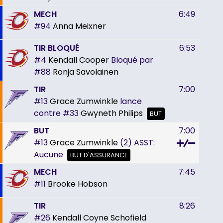
MECH
6:49
#94
Anna Meixner
TIR BLOQUÉ
6:53
#4
Kendall Cooper
Bloqué par
#88
Ronja Savolainen
TIR
7:00
#13
Grace Zumwinkle
lance
contre
#33
Gwyneth Philips
BUT
BUT
7:00
#13
Grace Zumwinkle
(2)
ASST:
Aucune
BUT D'ASSURANCE
MECH
7:45
#11
Brooke Hobson
TIR
8:26
#26
Kendall Coyne Schofield