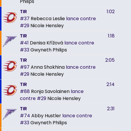
Philips
TIR
1:02
#37
Rebecca Leslie
lance contre
#29
Nicole Hensley
TIR
1:18
#41
Denisa Křížová
lance contre
#33
Gwyneth Philips
TIR
2:05
#97
Anna Shokhina
lance contre
#29
Nicole Hensley
TIR
2:14
#88
Ronja Savolainen
lance
contre
#29
Nicole Hensley
TIR
2:31
#74
Abby Hustler
lance contre
#33
Gwyneth Philips