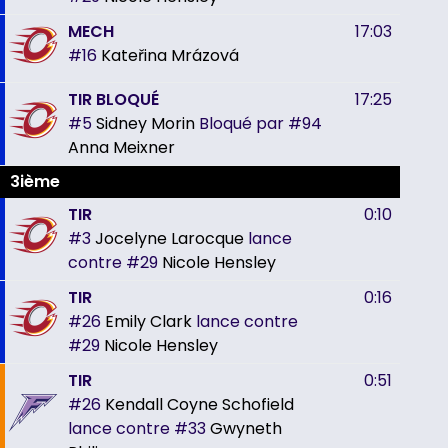
MECH
17:03
#16
Kateřina Mrázová
TIR BLOQUÉ
17:25
#5
Sidney Morin
Bloqué par
#94
Anna Meixner
3ième
TIR
0:10
#3
Jocelyne Larocque
lance
contre
#29
Nicole Hensley
TIR
0:16
#26
Emily Clark
lance contre
#29
Nicole Hensley
TIR
0:51
#26
Kendall Coyne Schofield
lance contre
#33
Gwyneth