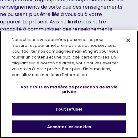
renseignements de sorte que ces renseignements
ne puissent plus être liés à vous ou à votre
appareil. Le présent Avis ne limite pas notre
capacité à communiquer des renseignements
regroupés ou dépersonnalisés qui ne sont pas liés
Nous utilisons vos données personnelles pour
à vous. Nous pouvons utiliser et communiquer de
mesurer et pour améliorer nos sites et nos services,
tels renseignements à nos partenaires, à nos
pour faciliter nos campagnes marketing et pour vous
fournir un contenu et une publicité personnalisés. En
annonceurs et à d’autres tiers à notre gré.
cliquant sur le bouton de droite, vous pouvez exercer
vos droits à la vie privée. Pour plus d’informations,
consultez nos mentions d’information
Vos droits en matière de protection de la vie
4. Protection de la vie privée des enfants
privée
Nos Services s’adressent aux adultes et ne sont
Tout refuser
pas destinés aux enfants. Nous ne recueillons pas
sciemment de renseignements personnels auprès
Accepter les cookies
d’enfants au sens des lois locales. Si nous