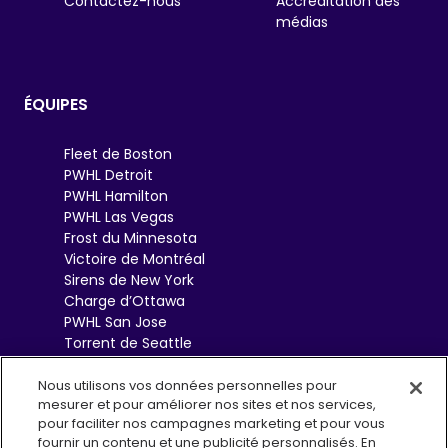
Contactez-nous
Accréditation des
médias
ÉQUIPES
Fleet de Boston
PWHL Detroit
PWHL Hamilton
PWHL Las Vegas
Frost du Minnesota
Victoire de Montréal
Sirens de New York
Charge d’Ottawa
PWHL San Jose
Torrent de Seattle
Sceptres de Toronto
Goldeneyes de
Nous utilisons vos données personnelles pour
mesurer et pour améliorer nos sites et nos services,
Vancouver
pour faciliter nos campagnes marketing et pour vous
fournir un contenu et une publicité personnalisés. En