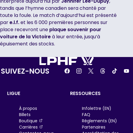
interprété aujourd’hui par
Jennifer Lee-Dupuy
,
tandis que l’hymne canadien sera chanté par
toute la foule. Le match d’aujourd’hui est présenté
par
e.l.f.
et les 6 000 premières personnes sur
place recevront une
plaque souvenir pour
voiture de la Victoire
à leur entrée, jusqu’à
épuisement des stocks.
SUIVEZ-NOUS
LIGUE
RESSOURCES
À propos
Infolettre (EN)
Billets
FAQ
, opens in a new tab
Boutique
Règlements (EN)
, opens in a new tab
Carrières
Partenaires