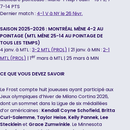
7-14 PTS
Dernier match :
4-1 V à NY le 26 févr.
SAISON 2025-2026 : MONTRÉAL MÈNE 4-2 AU
POINTAGE (MTL MÈNE 25-14 AU POINTAGE DE
TOUS LES TEMPS)
4 janv. à MTL :
3-2 MTL (PROL)
| 21 janv. à MIN :
2-1
er
MTL (PROL)
| 1
mars à MTL | 25 mars à MIN
CE QUE VOUS DEVEZ SAVOIR
Le Frost compte huit joueuses ayant participé aux
Jeux olympiques d’hiver de Milano Cortina 2026,
dont un sommet dans la Ligue de six médaillées
d’or américaines :
Kendall Coyne Schofield
,
Britta
Curl-Salemme
,
Taylor Heise
,
Kelly
Pannek
,
Lee
Stecklein
et
Grace Zumwinkle
. Le Minnesota