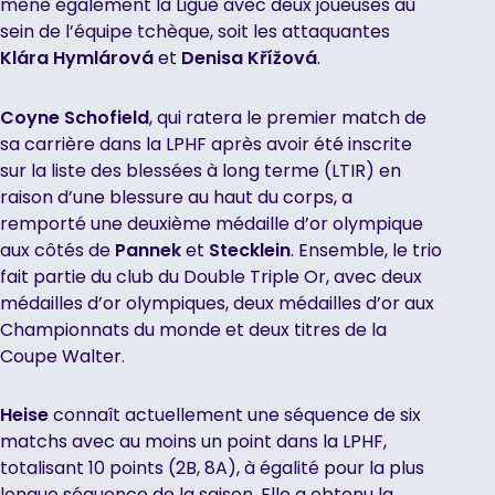
mène également la Ligue avec deux joueuses au
sein de l’équipe tchèque, soit les attaquantes
Klára Hymlárová
et
Denisa Křížová
.
Coyne Schofield
, qui ratera le premier match de
sa carrière dans la LPHF après avoir été inscrite
sur la liste des blessées à long terme (LTIR) en
raison d’une blessure au haut du corps, a
remporté une deuxième médaille d’or olympique
aux côtés de
Pannek
et
Stecklein
. Ensemble, le trio
fait partie du club du Double Triple Or, avec deux
médailles d’or olympiques, deux médailles d’or aux
Championnats du monde et deux titres de la
Coupe Walter.
Heise
connaît actuellement une séquence de six
matchs avec au moins un point dans la LPHF,
totalisant 10 points (2B, 8A), à égalité pour la plus
longue séquence de la saison. Elle a obtenu la