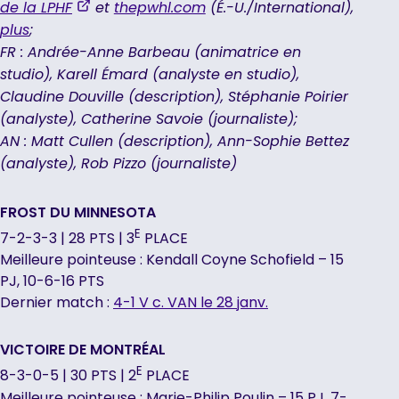
,
de la LPHF
et
thepwhl.com
(É.-U./International),
opens
plus
;
in
FR : Andrée-Anne Barbeau (animatrice en
a
studio), Karell Émard (analyste en studio),
new
Claudine Douville (description), Stéphanie Poirier
tab
(analyste), Catherine Savoie (journaliste);
AN : Matt Cullen (description), Ann-Sophie Bettez
(analyste), Rob Pizzo (journaliste)
FROST DU MINNESOTA
E
7-2-3-3 | 28 PTS | 3
PLACE
Meilleure pointeuse : Kendall Coyne Schofield – 15
PJ, 10-6-16 PTS
Dernier match :
4-1 V c. VAN le 28 janv.
VICTOIRE DE MONTRÉAL
E
8-3-0-5 | 30 PTS | 2
PLACE
Meilleure pointeuse : Marie-Philip Poulin – 15 PJ, 7-