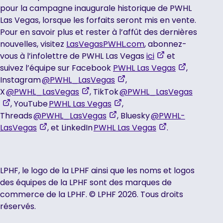
in
pour la campagne inaugurale historique de PWHL
a
Las Vegas, lorsque les forfaits seront mis en vente.
new
Pour en savoir plus et rester à l’affût des dernières
tab
nouvelles, visitez
LasVegasPWHL.com
, abonnez-
,
vous à l’infolettre de PWHL Las Vegas
ici
et
opens
,
suivez l’équipe sur Facebook
PWHL Las Vegas
,
,
in
opens
Instagram
@PWHL_LasVegas
,
,
opens
a
in
X
@PWHL_LasVegas
, TikTok
@PWHL_LasVegas
,
opens
,
in
new
a
, YouTube
PWHL Las Vegas
,
opens
in
,
opens
a
tab
new
Threads
@PWHL_LasVegas
, Bluesky
@PWHL-
in
,
a
opens
in
new
,
tab
LasVegas
, et LinkedIn
PWHL Las Vegas
.
a
opens
new
in
a
tab
opens
new
in
tab
a
new
in
tab
a
new
tab
a
LPHF, le logo de la LPHF ainsi que les noms et logos
new
tab
new
des équipes de la LPHF sont des marques de
tab
tab
commerce de la LPHF. © LPHF 2026. Tous droits
réservés.