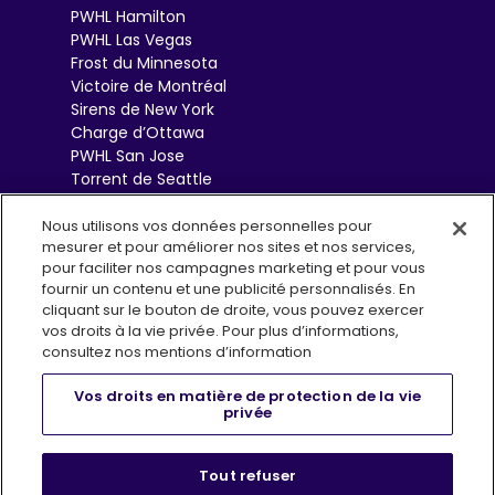
PWHL Hamilton
PWHL Las Vegas
Frost du Minnesota
Victoire de Montréal
Sirens de New York
Charge d’Ottawa
PWHL San Jose
Torrent de Seattle
Sceptres de Toronto
Goldeneyes de
Nous utilisons vos données personnelles pour
mesurer et pour améliorer nos sites et nos services,
Vancouver
pour faciliter nos campagnes marketing et pour vous
fournir un contenu et une publicité personnalisés. En
cliquant sur le bouton de droite, vous pouvez exercer
vos droits à la vie privée. Pour plus d’informations,
consultez nos mentions d’information
Vos droits en matière de protection de la vie
privée
Conditions d’utilisation
Politique de confidentialité
, opens i
Infolettre (EN)
FAQs
Boutique
Tout refuser
Centre de préférences en matière de confidentialité