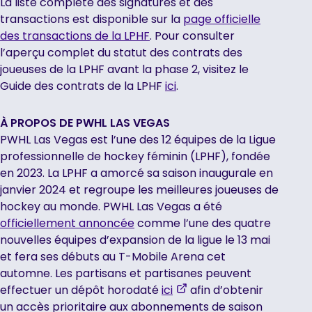
La liste complète des signatures et des
transactions est disponible sur la
page officielle
des transactions de la LPHF
. Pour consulter
l’aperçu complet du statut des contrats des
joueuses de la LPHF avant la phase 2, visitez le
Guide des contrats de la LPHF
ici
.
À PROPOS DE PWHL LAS VEGAS
PWHL Las Vegas est l’une des 12 équipes de la Ligue
professionnelle de hockey féminin (LPHF), fondée
en 2023. La LPHF a amorcé sa saison inaugurale en
janvier 2024 et regroupe les meilleures joueuses de
hockey au monde. PWHL Las Vegas a été
officiellement annoncée
comme l’une des quatre
nouvelles équipes d’expansion de la ligue le 13 mai
et fera ses débuts au T-Mobile Arena cet
automne. Les partisans et partisanes peuvent
,
effectuer un dépôt horodaté
ici
afin d’obtenir
opens
un accès prioritaire aux abonnements de saison