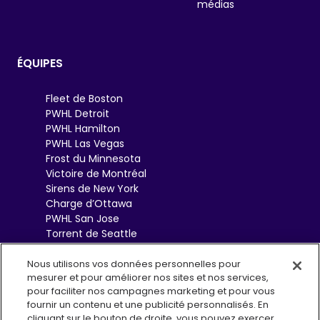
médias
ÉQUIPES
Fleet de Boston
PWHL Detroit
PWHL Hamilton
PWHL Las Vegas
Frost du Minnesota
Victoire de Montréal
Sirens de New York
Charge d’Ottawa
PWHL San Jose
Torrent de Seattle
Sceptres de Toronto
Goldeneyes de
Nous utilisons vos données personnelles pour
mesurer et pour améliorer nos sites et nos services,
Vancouver
pour faciliter nos campagnes marketing et pour vous
fournir un contenu et une publicité personnalisés. En
cliquant sur le bouton de droite, vous pouvez exercer