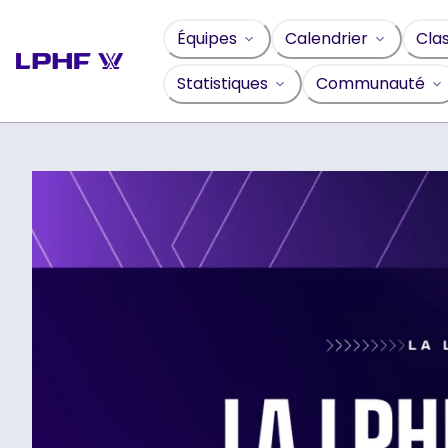
Sauter
au
Équipes
Calendrier
Cla
contenu
Statistiques
Communauté