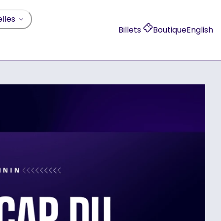
lles
Billets
Boutique
English
, opens in a new 