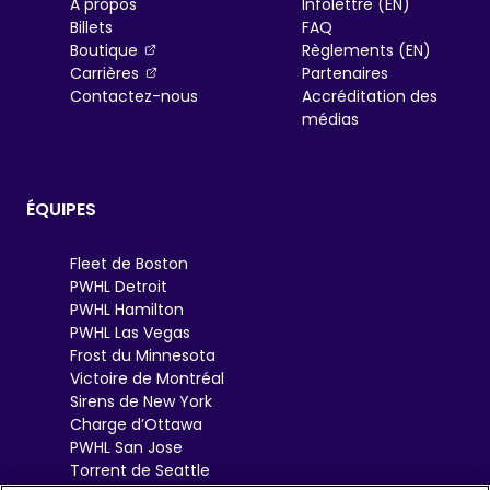
À propos
Infolettre (EN)
Billets
FAQ
, opens in a new tab
Boutique
Règlements (EN)
, opens in a new tab
Carrières
Partenaires
Contactez-nous
Accréditation des
médias
ÉQUIPES
Fleet de Boston
PWHL Detroit
PWHL Hamilton
PWHL Las Vegas
Frost du Minnesota
Victoire de Montréal
Sirens de New York
Charge d’Ottawa
PWHL San Jose
Torrent de Seattle