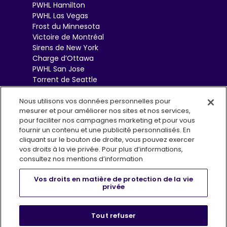
PWHL Hamilton
PWHL Las Vegas
Frost du Minnesota
Victoire de Montréal
Sirens de New York
Charge d’Ottawa
PWHL San Jose
Torrent de Seattle
Sceptres de Toronto
Goldeneyes de
Nous utilisons vos données personnelles pour
mesurer et pour améliorer nos sites et nos services,
Vancouver
pour faciliter nos campagnes marketing et pour vous
fournir un contenu et une publicité personnalisés. En
cliquant sur le bouton de droite, vous pouvez exercer
vos droits à la vie privée. Pour plus d’informations,
consultez nos mentions d’information
Vos droits en matière de protection de la vie
privée
Conditions d’utilisation
Politique de confidentialité
, opens i
Infolettre (EN)
FAQs
Boutique
Tout refuser
Centre de préférences en matière de confidentialité