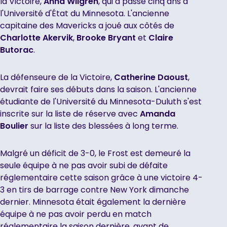
la Victoire,
Anna Wilgren
, qui a passé cinq ans à
l'Université d'État du Minnesota. L'ancienne
capitaine des Mavericks a joué aux côtés de
Charlotte Akervik
,
Brooke Bryant
et
Claire
Butorac
.
La défenseure de la Victoire,
Catherine Daoust
,
devrait faire ses débuts dans la saison. L'ancienne
étudiante de l'Université du Minnesota-Duluth s'est
inscrite sur la liste de réserve avec
Amanda
Boulier
sur la liste des blessées à long terme.
Malgré un déficit de 3-0, le Frost est demeuré la
seule équipe à ne pas avoir subi de défaite
réglementaire cette saison grâce à une victoire 4-
3 en tirs de barrage contre New York dimanche
dernier. Minnesota était également la dernière
équipe à ne pas avoir perdu en match
réglementaire la saison dernière, avant de