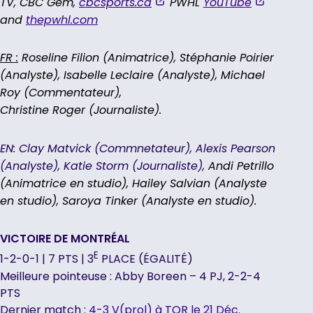
opens
,
,
TV, CBC Gem,
cbcsports.ca
PWHL
YouTube
in
opens
opens
and
thepwhl.com
a
in
in
new
a
a
FR :
Roseline Filion (Animatrice), Stéphanie Poirier
tab
new
new
(Analyste), Isabelle Leclaire (Analyste), Michael
tab
tab
Roy (Commentateur),
Christine Roger (Journaliste).
EN: Clay Matvick (Commnetateur), Alexis Pearson
(Analyste), Katie Storm (Journaliste),
Andi Petrillo
(Animatrice en studio), Hailey Salvian (Analyste
en studio), Saroya Tinker (Analyste en studio).
VICTOIRE DE MONTRÉAL
E
1-2-0-1 | 7 PTS | 3
PLACE (ÉGALITÉ)
Meilleure pointeuse : Abby Boreen – 4 PJ, 2-2-4
PTS
Dernier match :
4-3 V(prol) à TOR le 21 Déc.