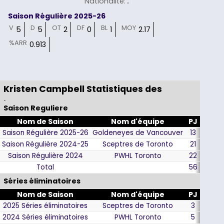
Nationalité
:
Saison Régulière 2025-26
V
D
OT
DF
BL
MOY
5
5
2
0
1
2.17
%ARR
0.913
Kristen Campbell Statistiques des
joueurs
Saison Reguliere
Nom de Saison
Nom d'équipe
PJ
BC
Saison Régulière 2025-26
Goldeneyes de Vancouver
13
26
Saison Régulière 2024-25
Sceptres de Toronto
21
46
Saison Régulière 2024
PWHL Toronto
22
43
Total
56
115
Séries éliminatoires
Nom de Saison
Nom d'équipe
PJ
BC
2025 Séries éliminatoires
Sceptres de Toronto
3
14
2024 Séries éliminatoires
PWHL Toronto
5
5