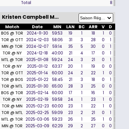
Total
8
19
Kristen Campbell Match par Match
Match
Date
MIN
LAN
BC
ARR
V
D
OT
BOS @ TOR
2024-11-30
59:53
19
1
18
1
0
0
TOR @ OTT
2024-12-03
58:06
31
3
28
0
1
0
MIN @ TOR
2024-12-07
59:14
35
5
30
0
1
0
TOR @ NY
2024-12-18
40:00
21
4
17
0
1
0
MTL @ TOR
2025-01-08
59:24
24
3
21
0
1
0
TOR @ NY
2025-01-12
63:37
20
1
19
0
0
1
TOR @ OTT
2025-01-14
60:00
24
2
22
1
0
0
TOR @ BOS
2025-01-22
58:45
21
3
18
0
1
0
TOR @ MTL
2025-01-30
65:00
28
3
25
0
0
0
BOS @ TOR
2025-02-14
60:00
17
1
16
1
0
0
TOR @ NY
2025-02-19
59:58
24
1
23
1
0
0
TOR @ MIN
2025-02-23
60:00
23
1
22
1
0
0
TOR @ MTL
2025-02-25
59:09
23
2
21
0
1
0
MTL @ TOR
2025-03-06
59:23
26
1
25
1
0
0
MIN @ TOR
2025-03-09
62:29
29
2
27
0
0
1