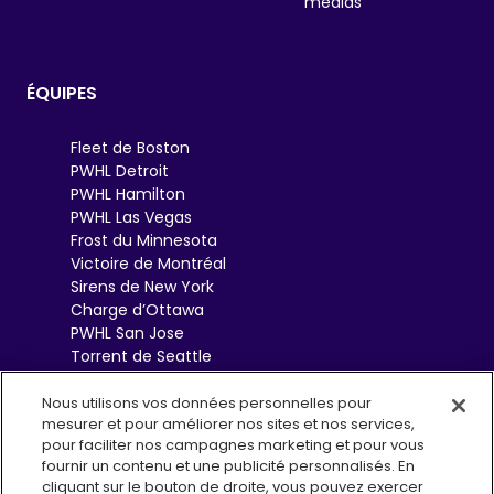
médias
ÉQUIPES
Fleet de Boston
PWHL Detroit
PWHL Hamilton
PWHL Las Vegas
Frost du Minnesota
Victoire de Montréal
Sirens de New York
Charge d’Ottawa
PWHL San Jose
Torrent de Seattle
Sceptres de Toronto
Goldeneyes de
Nous utilisons vos données personnelles pour
mesurer et pour améliorer nos sites et nos services,
Vancouver
pour faciliter nos campagnes marketing et pour vous
fournir un contenu et une publicité personnalisés. En
cliquant sur le bouton de droite, vous pouvez exercer