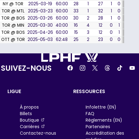
NY @ TOR
2025-03-19
60:00
28
1
27
1
0
0
TOR @ MTL
2025-03-23
60:00
33
1
32
1
0
0
TOR @ BOS
2025-03-26
60:00
30
2
28
1
0
0
TOR @ MIN
2025-03-30
40:00
16
4
12
0
1
0
TOR @ BOS
2025-04-26
60:00
15
3
12
0
1
0
OTT @ TOR
2025-05-03
62:48
25
2
23
0
0
1
SUIVEZ-NOUS
LIGUE
RESSOURCES
À propos
Infolettre (EN)
Billets
FAQ
, opens in a new tab
Boutique
Règlements (EN)
, opens in a new tab
Carrières
Partenaires
Contactez-nous
Accréditation des