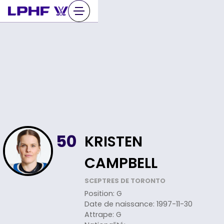
Sauter
au
contenu
KRISTEN
50
CAMPBELL
SCEPTRES DE TORONTO
Position
:
G
Date de naissance
:
1997-11-30
Attrape
:
G