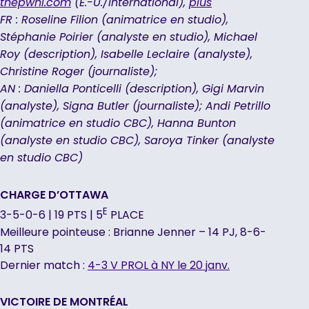
in
opens
opens
thepwhl.com
(É.-U./International),
plus
a
in
in
FR : Roseline Filion (animatrice en studio),
new
a
a
Stéphanie Poirier (analyste en studio), Michael
tab
new
new
Roy (description), Isabelle Leclaire (analyste),
tab
tab
Christine Roger (journaliste);
AN : Daniella Ponticelli (description), Gigi Marvin
(analyste), Signa Butler (journaliste); Andi Petrillo
(animatrice en studio CBC), Hanna Bunton
(analyste en studio CBC), Saroya Tinker (analyste
en studio CBC)
CHARGE D’OTTAWA
E
3-5-0-6 | 19 PTS | 5
PLACE
Meilleure pointeuse : Brianne Jenner – 14 PJ, 8-6-
14 PTS
Dernier match :
4-3 V PROL à NY le 20 janv.
VICTOIRE DE MONTRÉAL