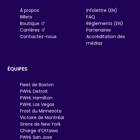
À propos
Infolettre (EN)
Billets
FAQ
, opens in a new tab
Boutique
Règlements (EN)
, opens in a new tab
Carrières
Partenaires
Contactez-nous
Accréditation des
médias
ÉQUIPES
Fleet de Boston
PWHL Detroit
PWHL Hamilton
PWHL Las Vegas
Frost du Minnesota
Victoire de Montréal
Sirens de New York
Charge d’Ottawa
PWHL San Jose