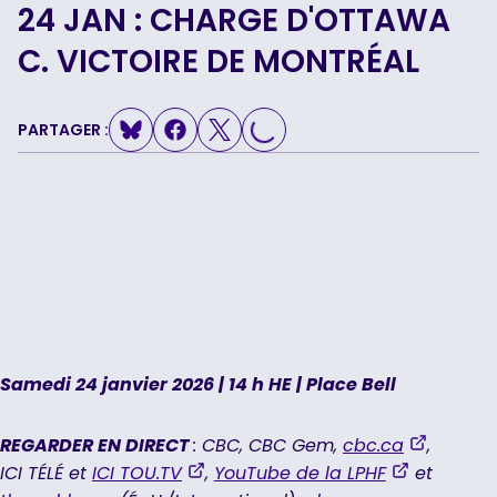
24 JAN : CHARGE D'OTTAWA
LOADING...
C. VICTOIRE DE MONTRÉAL
PARTAGER :
Samedi 24 janvier 2026 | 14 h HE | Place Bell
,
REGARDER EN DIRECT
: CBC, CBC Gem,
cbc.ca
,
opens
,
,
ICI TÉLÉ et
ICI TOU.TV
,
YouTube de la LPHF
et