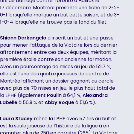
tirs de barrage contre Toronto à Halifax le
17 décembre. Montréal présente une fiche de 2-2-
0-1 lorsqu’elle marque un but cette saison, et de 3-
1-0-4 lorsqu’elle ne trouve pas le fond du filet.
Shiann Darkangelo
a inscrit un but et une passe
pour mener l’attaque de la Victoire lors du dernier
affrontement entre ces deux équipes, méritant la
première étoile contre son ancienne formation.
Avec un pourcentage de mises au jeu de 52,7 %,
elle est l’une des quatre joueuses de centre de
Montréal affichant un dossier gagnant au cercle
avec plus de 70 mises en jeu, le plus haut total de
la LPHF (également
Poulin
à 64,1 %,
Alexandra
Labelle
à 56,9 % et
Abby Roque
à 51,6 %).
Laura Stacey
mène la LPHF avec 57 tirs au but et
est la seule joueuse de l’histoire de la ligue à en
compter plus de 250 en carrière (265). La Victoire