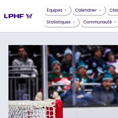
Sauter
au
Équipes
Calendrier
Cla
contenu
Statistiques
Communauté