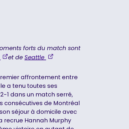
moments forts du match sont
,
,
l
et de
Seattle
opens
opens
in
in
remier affrontement entre
a
a
tle a tenu toutes ses
new
new
 2-1 dans un match serré,
tab
tab
es consécutives de Montréal
 son séjour à domicile avec
 La recrue Hannah Murphy
isième victoire en autant de