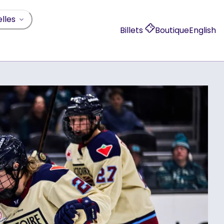
lles
Billets
Boutique
English
, opens in a new 