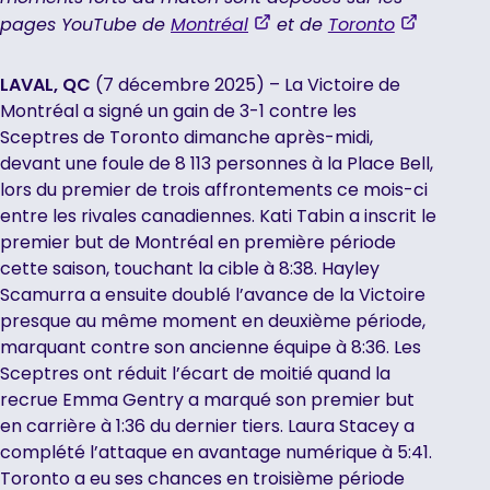
,
,
pages YouTube de
Montréal
et de
Toronto
opens
opens
in
in
LAVAL, QC
(7 décembre 2025) – La Victoire de
a
a
Montréal a signé un gain de 3-1 contre les
new
new
Sceptres de Toronto dimanche après-midi,
tab
tab
devant une foule de 8 113 personnes à la Place Bell,
lors du premier de trois affrontements ce mois-ci
entre les rivales canadiennes. Kati Tabin a inscrit le
premier but de Montréal en première période
cette saison, touchant la cible à 8:38. Hayley
Scamurra a ensuite doublé l’avance de la Victoire
presque au même moment en deuxième période,
marquant contre son ancienne équipe à 8:36. Les
Sceptres ont réduit l’écart de moitié quand la
recrue Emma Gentry a marqué son premier but
en carrière à 1:36 du dernier tiers. Laura Stacey a
complété l’attaque en avantage numérique à 5:41.
Toronto a eu ses chances en troisième période