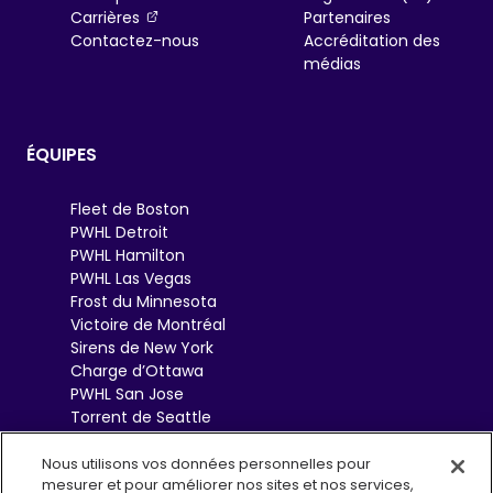
, opens in a new tab
Carrières
Partenaires
Contactez-nous
Accréditation des
médias
ÉQUIPES
Fleet de Boston
PWHL Detroit
PWHL Hamilton
PWHL Las Vegas
Frost du Minnesota
Victoire de Montréal
Sirens de New York
Charge d’Ottawa
PWHL San Jose
Torrent de Seattle
Sceptres de Toronto
Goldeneyes de
Nous utilisons vos données personnelles pour
mesurer et pour améliorer nos sites et nos services,
Vancouver