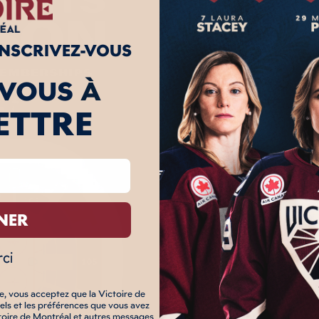
INSCRIVEZ-VOUS
-VOUS
À
ETTRE
NER
ci
ire, vous acceptez que la Victoire de
els et les préférences que vous avez
ictoire de Montréal et autres messages