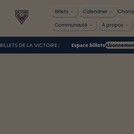
Sauter
au
Champ
Billets
Calendrier
contenu
Communauté
À propos
Espace billets
Abonnement
BILLETS DE LA VICTOIRE :
AB