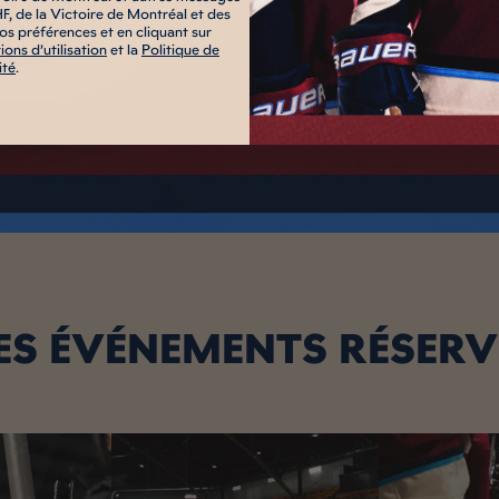
HF, de la Victoire de Montréal et des
os préférences et en cliquant sur
ions d’utilisation
et la
Politique de
ité
.
ES ÉVÉNEMENTS RÉSER