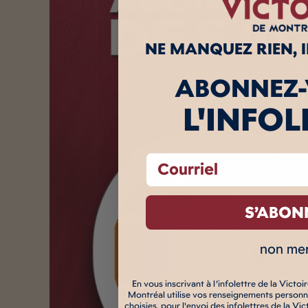
NE MANQUEZ RIEN, 
ABONNEZ
L'INFOL
email
S’ABON
non mer
En vous inscrivant à l’infolettre de la Victo
Montréal utilise vos renseignements personn
choisies, pour l'envoi des infolettres de la V