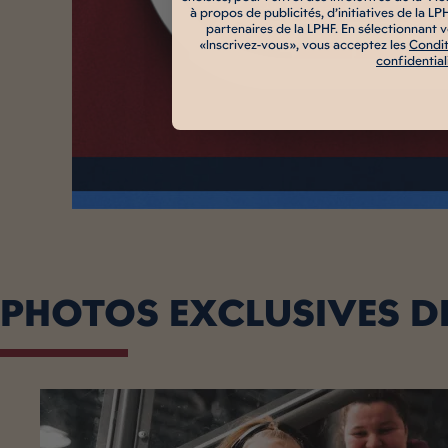
à propos de publicités, d’initiatives de la LP
partenaires de la LPHF. En sélectionnant v
«Inscrivez-vous», vous acceptez les
Condit
confidential
PHOTOS EXCLUSIVES D