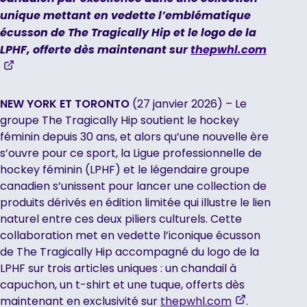
unique mettant en vedette l’emblématique
écusson de The Tragically Hip et le logo de la
LPHF, offerte dès maintenant sur
thepwhl.com
,
opens
in
NEW YORK ET TORONTO
(27 janvier 2026) – Le
a
groupe The Tragically Hip soutient le hockey
new
féminin depuis 30 ans, et alors qu’une nouvelle ère
tab
s’ouvre pour ce sport, la Ligue professionnelle de
hockey féminin (LPHF) et le légendaire groupe
canadien s’unissent pour lancer une collection de
produits dérivés en édition limitée qui illustre le lien
naturel entre ces deux piliers culturels. Cette
collaboration met en vedette l’iconique écusson
de The Tragically Hip accompagné du logo de la
LPHF sur trois articles uniques : un chandail à
capuchon, un t-shirt et une tuque, offerts dès
,
maintenant en exclusivité sur
thepwhl.com
.