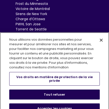
Frost du Minnesota
Victoire de Montréal
Sirens de New York
Charge d’Ottawa
PWHL San Jose
Torrent de Seattle
Sceptres de Toronto
Goldeneyes de
Nous utilisons vos données personnelles pour
mesurer et pour améliorer nos sites et nos services,
Vancouver
pour faciliter nos campagnes marketing et pour vous
fournir un contenu et une publicité personnalisés. En
cliquant sur le bouton de droite, vous pouvez exercer
vos droits à la vie privée. Pour plus d’informations,
consultez nos mentions d’information
Vos droits en matière de protection de la vie
privée
Conditions d’utilisation
Politique de confidentialité
, opens i
Infolettre (EN)
FAQs
Boutique
Tout refuser
Centre de préférences en matière de confidentialité
Accepter les cookies