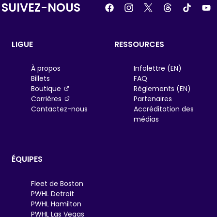
SUIVEZ-NOUS
tab
LIGUE
RESSOURCES
À propos
Infolettre (EN)
Billets
FAQ
, opens in a new tab
Boutique
Règlements (EN)
, opens in a new tab
Carrières
Partenaires
Contactez-nous
Accréditation des
médias
ÉQUIPES
Fleet de Boston
PWHL Detroit
PWHL Hamilton
PWHL Las Vegas