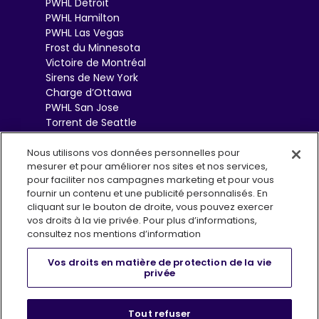
PWHL Detroit
PWHL Hamilton
PWHL Las Vegas
Frost du Minnesota
Victoire de Montréal
Sirens de New York
Charge d’Ottawa
PWHL San Jose
Torrent de Seattle
Sceptres de Toronto
Goldeneyes de
Nous utilisons vos données personnelles pour
mesurer et pour améliorer nos sites et nos services,
Vancouver
pour faciliter nos campagnes marketing et pour vous
fournir un contenu et une publicité personnalisés. En
cliquant sur le bouton de droite, vous pouvez exercer
vos droits à la vie privée. Pour plus d’informations,
consultez nos mentions d’information
Vos droits en matière de protection de la vie
privée
Conditions d’utilisation
Politique de confidentialité
, opens i
Infolettre (EN)
FAQs
Boutique
Tout refuser