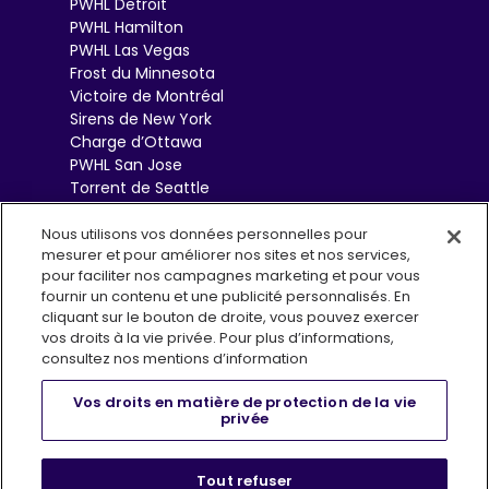
PWHL Detroit
PWHL Hamilton
PWHL Las Vegas
Frost du Minnesota
Victoire de Montréal
Sirens de New York
Charge d’Ottawa
PWHL San Jose
Torrent de Seattle
Sceptres de Toronto
Goldeneyes de
Nous utilisons vos données personnelles pour
mesurer et pour améliorer nos sites et nos services,
Vancouver
pour faciliter nos campagnes marketing et pour vous
fournir un contenu et une publicité personnalisés. En
cliquant sur le bouton de droite, vous pouvez exercer
vos droits à la vie privée. Pour plus d’informations,
consultez nos mentions d’information
Vos droits en matière de protection de la vie
privée
Conditions d’utilisation
Politique de confidentialité
, opens i
Infolettre (EN)
FAQs
Boutique
Tout refuser