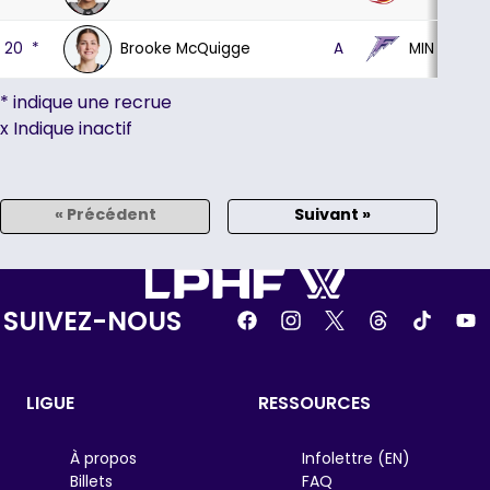
Brooke McQuigge
MIN
20
*
A
8
* indique une recrue
x Indique inactif
« Précédent
Suivant »
SUIVEZ-NOUS
LIGUE
RESSOURCES
À propos
Infolettre (EN)
Billets
FAQ