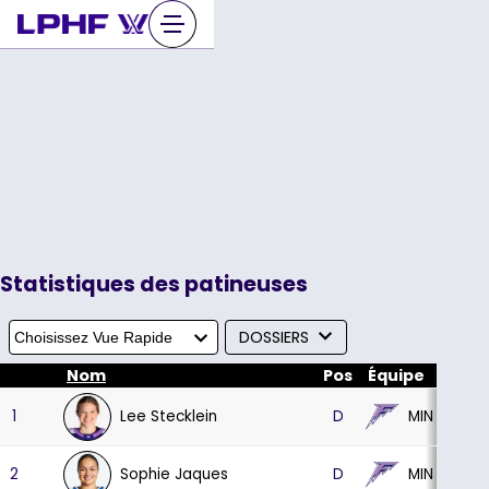
Sauter
au
contenu
Statistiques des patineuses
DOSSIERS
Nom
Pos
Équipe
PJ
Lee Stecklein
MIN
1
D
8
Sophie Jaques
MIN
2
D
8