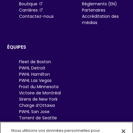
, opens in a new tab
Boutique
Règlements (EN)
, opens in a new tab
Carrières
Partenaires
Contactez-nous
Accréditation des
médias
ÉQUIPES
Fleet de Boston
PWHL Detroit
PWHL Hamilton
PWHL Las Vegas
Frost du Minnesota
Victoire de Montréal
Sirens de New York
Charge d’Ottawa
PWHL San Jose
Torrent de Seattle
Sceptres de Toronto
Goldeneyes de
Nous utilisons vos données personnelles pour