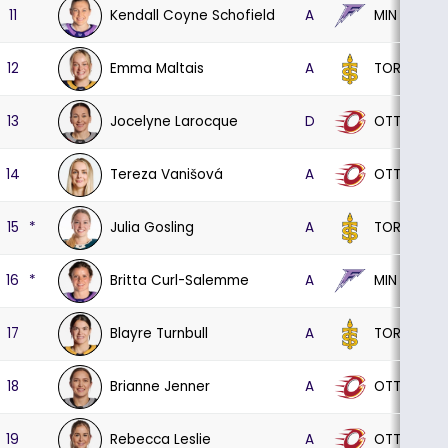
Kendall Coyne Schofield
MIN
11
A
8
Emma Maltais
TOR
12
A
4
Jocelyne Larocque
OTT
13
D
8
Tereza Vanišová
OTT
14
A
8
Julia Gosling
TOR
15
*
A
4
Britta Curl-Salemme
MIN
16
*
A
7
Blayre Turnbull
TOR
17
A
4
Brianne Jenner
OTT
18
A
8
Rebecca Leslie
OTT
19
A
8