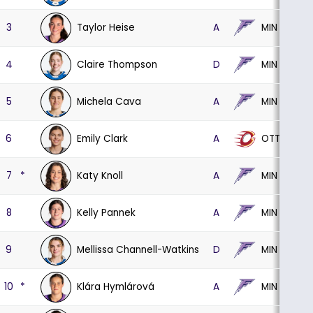
Taylor Heise
MIN
3
A
8
Claire Thompson
MIN
4
D
8
Michela Cava
MIN
5
A
8
Emily Clark
OTT
6
A
8
Katy Knoll
MIN
7
*
A
8
Kelly Pannek
MIN
8
A
8
Mellissa Channell-Watkins
MIN
9
D
8
Klára Hymlárová
MIN
10
*
A
8