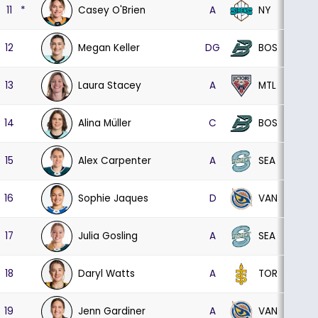
Casey O'Brien
NY
11
*
A
28
7
Megan Keller
BOS
12
DG
30
7
Laura Stacey
MTL
13
A
30
7
Alina Müller
BOS
14
C
30
4
Alex Carpenter
SEA
15
A
30
12
Sophie Jaques
VAN
16
D
30
9
Julia Gosling
SEA
17
A
30
6
Daryl Watts
TOR
18
A
27
10
Jenn Gardiner
VAN
19
A
30
9