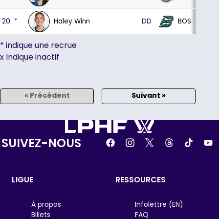
Haley Winn
BOS
20
*
DD
30
5
* indique une recrue
x Indique inactif
« Précédent
Suivant »
SUIVEZ-NOUS
LIGUE
RESSOURCES
À propos
Infolettre (EN)
Billets
FAQ