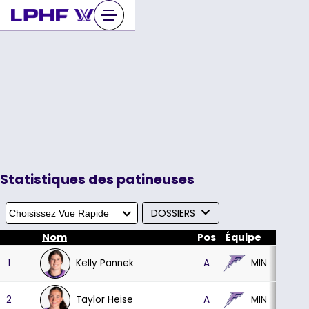
Sauter
au
contenu
Statistiques des patineuses
DOSSIERS
Nom
Pos
Équipe
PJ
B
Kelly Pannek
MIN
1
A
30
16
Taylor Heise
MIN
2
A
30
13