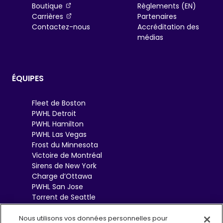
, opens in a new tab
Boutique
Règlements (EN)
, opens in a new tab
Carrières
Partenaires
Contactez-nous
Accréditation des
médias
ÉQUIPES
Fleet de Boston
PWHL Detroit
PWHL Hamilton
PWHL Las Vegas
Frost du Minnesota
Victoire de Montréal
Sirens de New York
Charge d’Ottawa
PWHL San Jose
Torrent de Seattle
Sceptres de Toronto
Goldeneyes de
Nous utilisons vos données personnelles pour