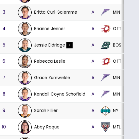
Britta Curl-Salemme
MIN
3
A
30
11
Brianne Jenner
OTT
4
A
30
12
Jessie Eldridge
BOS
5
A
30
14
+
Rebecca Leslie
OTT
6
A
30
14
Grace Zumwinkle
MIN
7
A
29
13
Kendall Coyne Schofield
MIN
8
A
23
12
Sarah Fillier
NY
9
A
29
9
Abby Roque
MTL
10
A
29
8